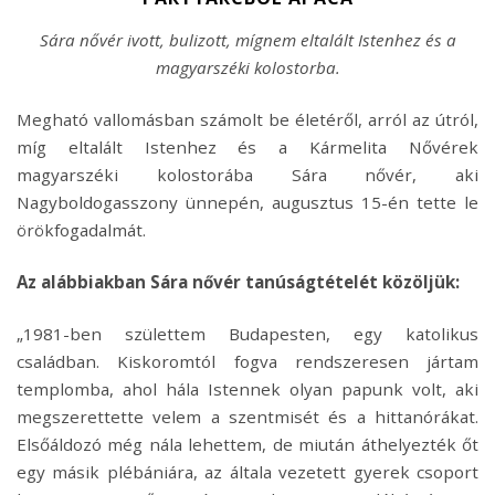
Sára nővér ivott, bulizott, mígnem eltalált Istenhez és a
magyarszéki kolostorba.
Megható vallomásban számolt be életéről, arról az útról,
míg eltalált Istenhez és a Kármelita Nővérek
magyarszéki kolostorába Sára nővér, aki
Nagyboldogasszony ünnepén, augusztus 15-én tette le
örökfogadalmát.
Az alábbiakban Sára nővér tanúságtételét közöljük:
„1981-ben születtem Budapesten, egy katolikus
családban. Kiskoromtól fogva rendszeresen jártam
templomba, ahol hála Istennek olyan papunk volt, aki
megszerettette velem a szentmisét és a hittanórákat.
Elsőáldozó még nála lehettem, de miután áthelyezték őt
egy másik plébániára, az általa vezetett gyerek csoport