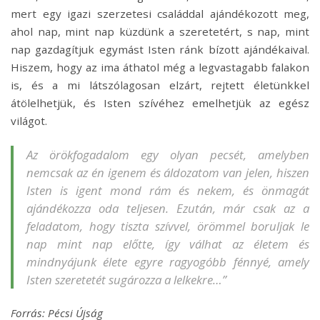
mert egy igazi szerzetesi családdal ajándékozott meg,
ahol nap, mint nap küzdünk a szeretetért, s nap, mint
nap gazdagítjuk egymást Isten ránk bízott ajándékaival.
Hiszem, hogy az ima áthatol még a legvastagabb falakon
is, és a mi látszólagosan elzárt, rejtett életünkkel
átölelhetjük, és Isten szívéhez emelhetjük az egész
világot.
Az örökfogadalom egy olyan pecsét, amelyben
nemcsak az én igenem és áldozatom van jelen, hiszen
Isten is igent mond rám és nekem, és önmagát
ajándékozza oda teljesen. Ezután, már csak az a
feladatom, hogy tiszta szívvel, örömmel boruljak le
nap mint nap előtte, így válhat az életem és
mindnyájunk élete egyre ragyogóbb fénnyé, amely
Isten szeretetét sugározza a lelkekre…”
Forrás: Pécsi Újság