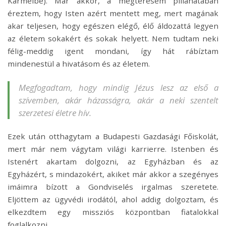
Kármelbe). Már akkor, a megtérésem pillanatában
éreztem, hogy Isten azért mentett meg, mert magának
akar teljesen, hogy egészen elégő, élő áldozattá legyen
az életem sokakért és sokak helyett. Nem tudtam neki
félig-meddig igent mondani, így hát rábíztam
mindenestül a hivatásom és az életem.
Megfogadtam, hogy mindig Jézus lesz az első a
szívemben, akár házasságra, akár a neki szentelt
szerzetesi életre hív.
Ezek után otthagytam a Budapesti Gazdasági Főiskolát,
mert már nem vágytam világi karrierre. Istenben és
Istenért akartam dolgozni, az Egyházban és az
Egyházért, s mindazokért, akiket már akkor a szegényes
imáimra bízott a Gondviselés irgalmas szeretete.
Eljöttem az ügyvédi irodától, ahol addig dolgoztam, és
elkezdtem egy missziós központban fiatalokkal
foglalkozni.