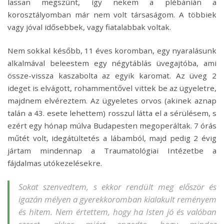
lassan megszűnt, így nekem a plébánián a
korosztályomban már nem volt társaságom. A többiek
vagy jóval idősebbek, vagy fiatalabbak voltak.
Nem sokkal később, 11 éves koromban, egy nyaralásunk
alkalmával beleestem egy négytáblás üvegajtóba, ami
össze-vissza kaszabolta az egyik karomat. Az üveg 2
ideget is elvágott, rohammentővel vittek be az ügyeletre,
majdnem elvéreztem. Az ügyeletes orvos (akinek aznap
talán a 43. esete lehettem) rosszul látta el a sérülésem, s
ezért egy hónap múlva Budapesten megoperáltak. 7 órás
műtét volt, idegátültetés a lábamból, majd pedig 2 évig
jártam mindennap a Traumatológiai Intézetbe a
fájdalmas utókezelésekre.
Sokat szenvedtem, s ekkor rendült meg először és
igazán mélyen a gyerekkoromban kialakult reményem
és hitem. Nem értettem, hogy ha Isten jó és valóban