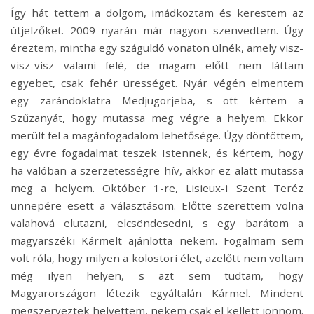
Így hát tettem a dolgom, imádkoztam és kerestem az
útjelzőket. 2009 nyarán már nagyon szenvedtem. Úgy
éreztem, mintha egy száguldó vonaton ülnék, amely visz-
visz-visz valami felé, de magam előtt nem láttam
egyebet, csak fehér ürességet. Nyár végén elmentem
egy zarándoklatra Medjugorjeba, s ott kértem a
Szűzanyát, hogy mutassa meg végre a helyem. Ekkor
merült fel a magánfogadalom lehetősége. Úgy döntöttem,
egy évre fogadalmat teszek Istennek, és kértem, hogy
ha valóban a szerzetességre hív, akkor ez alatt mutassa
meg a helyem. Október 1-re, Lisieux-i Szent Teréz
ünnepére esett a választásom. Előtte szerettem volna
valahová elutazni, elcsöndesedni, s egy barátom a
magyarszéki Kármelt ajánlotta nekem. Fogalmam sem
volt róla, hogy milyen a kolostori élet, azelőtt nem voltam
még ilyen helyen, s azt sem tudtam, hogy
Magyarországon létezik egyáltalán Kármel. Mindent
megszerveztek helyettem, nekem csak el kellett jönnöm.