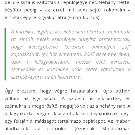
belül vissza is váltották a repülőjegyemet. Néhány héttel
később pedig – az erről mit sem sejtő rokonaim –
elhívtak egy lelkigyakorlatra (Fülöp-kurzus).
A Katolikus Egyház közelébe sem akartam menni, de
az elmúlt hetek eseményei annyira összezavartak,
hogy kétségbeesve kerestem valamilyen „új”
kapaszkodót, így hát elmentem. 2005 decemberében,
azon a lelkigyakorlaton, hosszú évek keresése,
szenvedése és küzdelme után végre rátaláltam a
szerető Atyára, az én Istenemre.
Úgy éreztem, hogy végre hazataláltam, újra otthon
voltam az Egyházban. A szüleim is elkísértek, és
számukra is megerősítő, megújító volt az a néhány nap. A
lelkigyakorlat végén kiosztottak mindnyájunknak egy-
egy felajánló imádságot tartalmazó papírlapot. Az imában
átadhattuk az életünket Jézusnak. Mindhárman