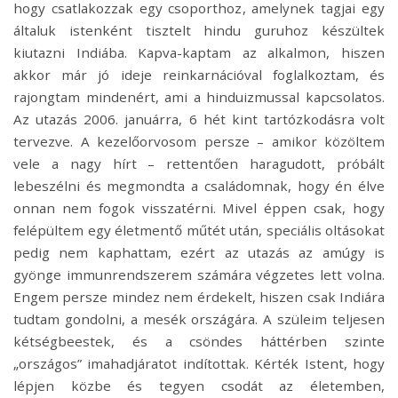
hogy csatlakozzak egy csoporthoz, amelynek tagjai egy
általuk istenként tisztelt hindu guruhoz készültek
kiutazni Indiába. Kapva-kaptam az alkalmon, hiszen
akkor már jó ideje reinkarnációval foglalkoztam, és
rajongtam mindenért, ami a hinduizmussal kapcsolatos.
Az utazás 2006. januárra, 6 hét kint tartózkodásra volt
tervezve. A kezelőorvosom persze – amikor közöltem
vele a nagy hírt – rettentően haragudott, próbált
lebeszélni és megmondta a családomnak, hogy én élve
onnan nem fogok visszatérni. Mivel éppen csak, hogy
felépültem egy életmentő műtét után, speciális oltásokat
pedig nem kaphattam, ezért az utazás az amúgy is
gyönge immunrendszerem számára végzetes lett volna.
Engem persze mindez nem érdekelt, hiszen csak Indiára
tudtam gondolni, a mesék országára. A szüleim teljesen
kétségbeestek, és a csöndes háttérben szinte
„országos” imahadjáratot indítottak. Kérték Istent, hogy
lépjen közbe és tegyen csodát az életemben,