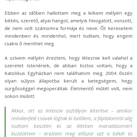
Ebben az időben hallottam meg a lelkem mélyén egy
békés, szerető, atyai hangot, amelyik hívogatott, vonzott,
de nem volt számomra formája és neve. Őt keresetem
mindenben és mindenhol, mert tudtam, hogy engem
csakis ő menthet meg.
A szívem mélyén éreztem, hogy léteznie kell valahol a
szeretet Istenének, de abban biztos voltam, hogy a
Katolikus Egyházban nem találhatom meg. 2004 őszén
olyan súlyos állapotba került a betegségem, hogy
sürgősséggel megoperáltak. Életmentő műtét volt, nem
sokon múlott.
Akkor, ott az intenzív osztályon kiterítve – amikor
mindenfelé csövek lógtak ki belőlem, a fájdalomtól alig
tudtam beszélni és az életben maradásomért
küzdöttem – éreztem meg először azt a békét és