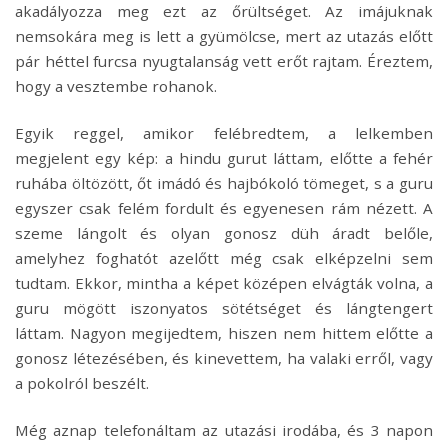
akadályozza meg ezt az őrültséget. Az imájuknak
nemsokára meg is lett a gyümölcse, mert az utazás előtt
pár héttel furcsa nyugtalanság vett erőt rajtam. Éreztem,
hogy a vesztembe rohanok.
Egyik reggel, amikor felébredtem, a lelkemben
megjelent egy kép: a hindu gurut láttam, előtte a fehér
ruhába öltözött, őt imádó és hajbókoló tömeget, s a guru
egyszer csak felém fordult és egyenesen rám nézett. A
szeme lángolt és olyan gonosz düh áradt belőle,
amelyhez foghatót azelőtt még csak elképzelni sem
tudtam. Ekkor, mintha a képet középen elvágták volna, a
guru mögött iszonyatos sötétséget és lángtengert
láttam. Nagyon megijedtem, hiszen nem hittem előtte a
gonosz létezésében, és kinevettem, ha valaki erről, vagy
a pokolról beszélt.
Még aznap telefonáltam az utazási irodába, és 3 napon