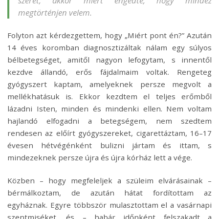
szeret, akkor miért engedte, hogy mindez
megtörténjen velem.
Folyton azt kérdezgettem, hogy „Miért pont én?” Azután
14 éves koromban diagnosztizáltak nálam egy súlyos
bélbetegséget, amitől nagyon lefogytam, s innentől
kezdve állandó, erős fájdalmaim voltak. Rengeteg
gyógyszert kaptam, amelyeknek persze megvolt a
mellékhatásuk is. Ekkor kezdtem el teljes erőmből
lázadni Isten, minden és mindenki ellen. Nem voltam
hajlandó elfogadni a betegségem, nem szedtem
rendesen az előírt gyógyszereket, cigarettáztam, 16–17
évesen hétvégénként bulizni jártam és ittam, s
mindezeknek persze újra és újra kórház lett a vége.
Közben – hogy megfeleljek a szüleim elvárásainak –
bérmálkoztam, de azután hátat fordítottam az
egyháznak. Egyre többször mulasztottam el a vasárnapi
szentmiséket, és – habár időnként felszakadt a