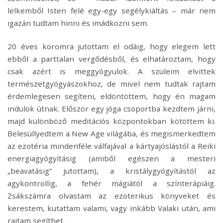
lelkemből Isten felé egy-egy segélykiáltás – már nem
igazán tudtam hinni és imádkozni sem.
20 éves koromra jutottam el odáig, hogy elegem lett
ebből a parttalan vergődésből, és elhatároztam, hogy
csak azért is meggyógyulok. A szüleim elvittek
természetgyógyászokhoz, de mivel nem tudtak rajtam
érdemlegesen segíteni, eldöntöttem, hogy én magam
indulok útnak. Először egy jóga csoportba kezdtem járni,
majd különböző meditációs központokban kötöttem ki.
Belesüllyedtem a New Age világába, és megismerkedtem
az ezotéria mindenféle válfajával a kártyajóslástól a Reiki
energiagyógyításig (amiből egészen a mesteri
„beavatásig” jutottam), a kristálygyógyítástól az
agykontrollig, a fehér mágiától a színterápiáig.
Zsákszámra olvastam az ezoterikus könyveket és
kerestem, kutattam valami, vagy inkább Valaki után, ami
rajtam segíthet.