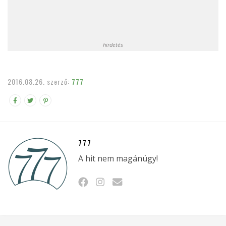
hirdetés
2016.08.26.
szerző:
777
777
A hit nem magánügy!