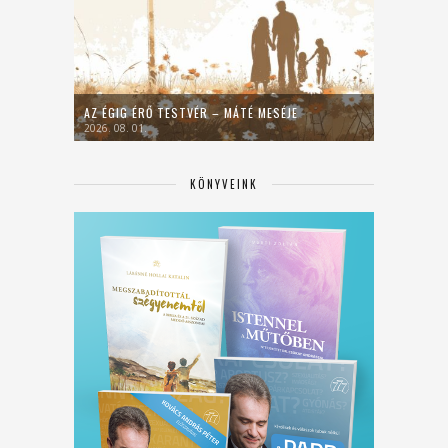
AZ ÉGIG ÉRŐ TESTVÉR – MÁTÉ MESÉJE
2026. 08. 01.
KÖNYVEINK