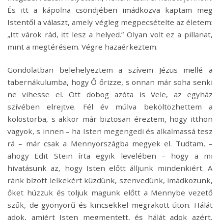
És itt a kápolna csöndjében imádkozva kaptam meg
Istentől a választ, amely végleg megpecsételte az életem:
„Itt várok rád, itt lesz a helyed.” Olyan volt ez a pillanat,
mint a megtérésem. Végre hazaérkeztem.
Gondolatban belehelyeztem a szívem Jézus mellé a
tabernákulumba, hogy Ő őrizze, s onnan már soha senki
ne vihesse el. Ott dobog azóta is Vele, az egyház
szívében elrejtve. Fél év múlva beköltözhettem a
kolostorba, s akkor már biztosan éreztem, hogy itthon
vagyok, s innen – ha Isten megengedi és alkalmassá tesz
rá – már csak a Mennyországba megyek el. Tudtam, –
ahogy Edit Stein írta egyik levelében – hogy a mi
hivatásunk az, hogy Isten előtt álljunk mindenkiért. A
ránk bízott lelkekért küzdünk, szenvedünk, imádkozunk,
őket húzzuk és toljuk magunk előtt a Mennybe vezető
szűk, de gyönyörű és kincsekkel megrakott úton. Hálát
adok, amiért Isten megmentett, és hálát adok azért,