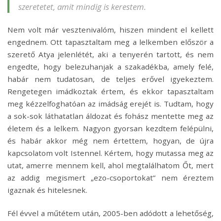
szeretetet, amit mindig is kerestem.
Nem volt már vesztenivalóm, hiszen mindent el kellett
engednem. Ott tapasztaltam meg a lelkemben először a
szerető Atya jelenlétét, aki a tenyerén tartott, és nem
engedte, hogy belezuhanjak a szakadékba, amely felé,
habár nem tudatosan, de teljes erővel igyekeztem.
Rengetegen imádkoztak értem, és ekkor tapasztaltam
meg kézzelfoghatóan az imádság erejét is. Tudtam, hogy
a sok-sok láthatatlan áldozat és fohász mentette meg az
életem és a lelkem. Nagyon gyorsan kezdtem felépülni,
és habár akkor még nem értettem, hogyan, de újra
kapcsolatom volt Istennel. Kértem, hogy mutassa meg az
utat, amerre mennem kell, ahol megtalálhatom Őt, mert
az addig megismert „ezo-csoportokat” nem éreztem
igaznak és hitelesnek.
Fél évvel a műtétem után, 2005-ben adódott a lehetőség,