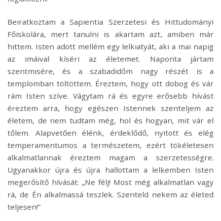
Beiratkoztam a Sapientia Szerzetesi és Hittudományi
Főiskolára, mert tanulni is akartam azt, amiben már
hittem. Isten adott mellém egy lelkiatyát, aki a mai napig
az imáival kíséri az életemet. Naponta jártam
szentmisére, és a szabadidőm nagy részét is a
templomban töltöttem. Éreztem, hogy ott dobog és vár
rám Isten szíve. Vágytam rá és egyre erősebb hívást
éreztem arra, hogy egészen Istennek szenteljem az
életem, de nem tudtam még, hol és hogyan, mit vár el
tőlem. Alapvetően élénk, érdeklődő, nyitott és elég
temperamentumos a természetem, ezért tökéletesen
alkalmatlannak éreztem magam a szerzetességre.
Ugyanakkor újra és újra hallottam a lelkemben Isten
megerősítő hívását: „Ne félj! Most még alkalmatlan vagy
rá, de Én alkalmassá teszlek. Szenteld nekem az életed
teljesen!”