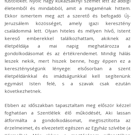
füstölőket. Nyolc nagy kukazsáknyi szemét lett az addigi
életemből és mindabból, amit a magaménak hittem.
Ekkor ismertem meg azt a szerető és befogadó Új-
Jeruzsálem közösséget, amely igazi keresztény
családommá lett. Olyan hiteles és mélyen hívő, Istent
kereső emberekkel találkozhattam, akiknek az
életpéldája a mai napig meghatározza a
gondolkodásomat és az értékrendemet. Mindig hálás
leszek nekik, mert hiszek benne, hogy éppen ez a
kereszténységünk lényege: elsősorban a szent
életpéldánkkal és imádságunkkal kell segítenünk
egymást Isten felé, s a szavak csak ezután
következhetnek.
Ebben az időszakban tapasztaltam meg először kézzel
foghatóan a Szentlélek élő működését, Aki lassan
átformálta a gondolkodásomat, megtisztította az
érzelmeimet, és elvezetett egészen az Egyház szívébe (a