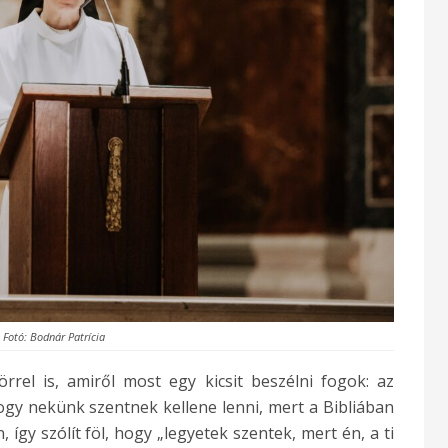
Fotó: Bodnár Patrícia
rrel is, amiről most egy kicsit beszélni fogok: az
hogy nekünk szentnek kellene lenni, mert a Bibliában
 így szólít föl, hogy „legyetek szentek, mert én, a ti