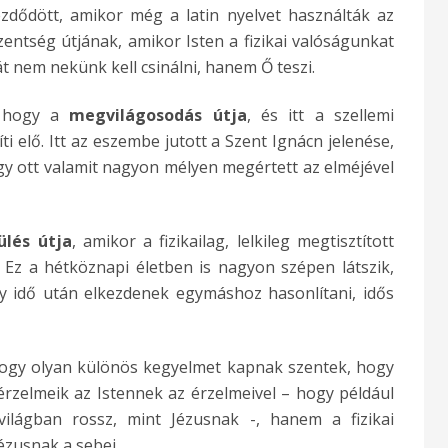
zdődött, amikor még a latin nyelvet használták az
entség útjának, amikor Isten a fizikai valóságunkat
hát nem nekünk kell csinálni, hanem Ő teszi.
, hogy a
megvilágosodás útja
, és itt a szellemi
ti elő. Itt az eszembe jutott a Szent Ignácn jelenése,
ogy ott valamit nagyon mélyen megértett az elméjével
ülés útja
, amikor a fizikailag, lelkileg megtisztított
. Ez a hétköznapi életben is nagyon szépen látszik,
y idő után elkezdenek egymáshoz hasonlítani, idős
hogy
olyan különös kegyelmet kapnak szentek, hogy
érzelmeik az Istennek az érzelmeivel – hogy például
ilágban rossz, mint Jézusnak -, hanem a fizikai
ézusnak a sebei.