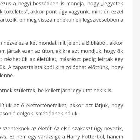
Jézus a hegyi beszédben is mondja, hogy „legyetek
k tökéletes”, akkor pont úgy vagyunk, mint én ezzel
tartozik, én meg visszamenekülnék legszívesebben a
nézve ez a két mondat mit jelent a Bibliából, akkor
em jártak ezen az úton, akikre azt mondjuk, hogy ők
t nézhetjük az életüket, másrészt pedig leírtak egy
k. A tapasztalataikból kirajzolódhat előttünk, hogy
 lenne.
ek születtek, be kellett járni egy utat nekik is.
juk az ő élettörténeteiket, akkor azt látjuk, hogy
asonló dolgok ismétlődnek náluk.
szenteknek az életét. Az első szakaszt úgy nevezik,
íva.
Ez nem egy varázsige a Harry Potterből, hanem