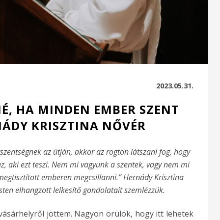
2023.05.31.
NÉ, HA MINDEN EMBER SZENT
NÁDY KRISZTINA NŐVÉR
szentségnek az útján, akkor az rögtön látszani fog, hogy
 aki ezt teszi. Nem mi vagyunk a szentek, vagy nem mi
egtisztított emberen megcsillanni.” Hernády Krisztina
n elhangzott lelkesítő gondolatait szemlézzük.
ásárhelyről jöttem. Nagyon örülök, hogy itt lehetek