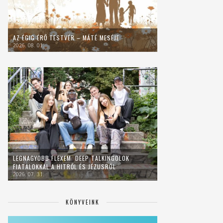
AZ ÉGIG ÉRŐ TESTVÉR – MÁTÉ MESÉJE
2026. 08. 01.
LEGNAGYOBB FLEXEM: DEEP TALKINGOLOK
FIATALOKKAL A HITRŐL ÉS JÉZUSRÓL
2026. 07. 31.
KÖNYVEINK