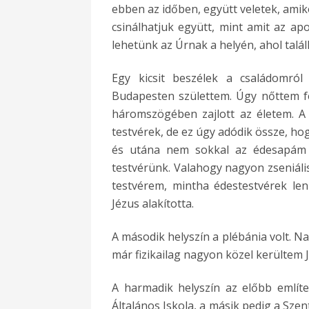
ebben az időben, együtt veletek, am
csinálhatjuk együtt, mint amit az ap
lehetünk az Úrnak a helyén, ahol talá
Egy kicsit beszélek a családomról 
Budapesten születtem. Úgy nőttem fel
háromszögében zajlott az életem. A
testvérek, de ez úgy adódik össze, h
és utána nem sokkal az édesapám 
testvérünk. Valahogy nagyon zseniáli
testvérem, mintha édestestvérek le
Jézus alakította.
A második helyszín a plébánia volt. Na
már fizikailag nagyon közel kerültem
A harmadik helyszín az előbb említe
Általános Iskola, a másik pedig a Sze