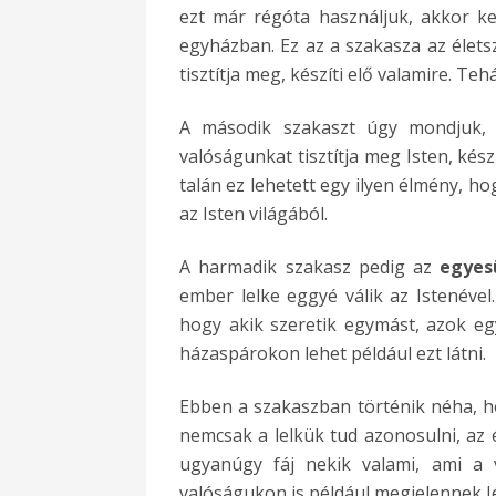
ezt már régóta használjuk, akkor ke
egyházban. Ez az a szakasza az életsz
tisztítja meg, készíti elő valamire. Te
A második szakaszt úgy mondjuk
valóságunkat tisztítja meg Isten, készí
talán ez lehetett egy ilyen élmény, h
az Isten világából.
A harmadik szakasz pedig az
egyes
ember lelke eggyé válik az Istenével
hogy akik szeretik egymást, azok eg
házaspárokon lehet például ezt látni.
Ebben a szakaszban történik néha, 
nemcsak a lelkük tud azonosulni, az 
ugyanúgy fáj nekik valami, ami a v
valóságukon is például megjelennek J