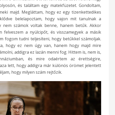
olyosón, és találtam egy matekfüzetet. Gondoltam,
eki majd. Megláttam, hogy ez egy tizenkettedikes
klődve belelapoztam, hogy vajon mit tanulnak a
gy nem számok voltak benne, hanem betűk. Akkor
 felveszem a nyúlcipőt, és visszamegyek a másik
m fogom tudni teljesíteni, hogy betűkkel számoljak.
ta, hogy ez nem úgy van, hanem hogy majd mire
molni, addigra ez lazán menni fog. Hittem is, nem is,
náziumban, és mire odaértem az érettségire,
aza lett, hogy addigra már különös örömet jelentett
ljam, hogy milyen szám rejtőzik.