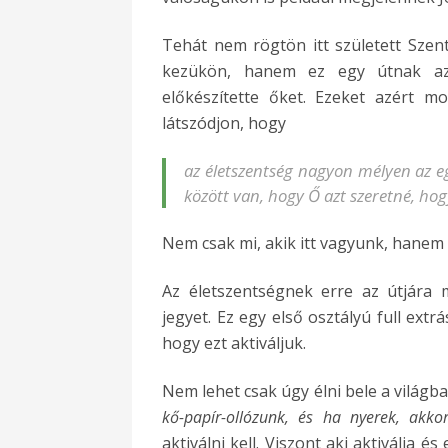
Tehát nem rögtön itt született Szen
kezükön, hanem ez egy útnak az 
előkészítette őket. Ezeket azért 
látszódjon, hogy
az életszentség nagyon mélyen az e
között van, hogy Ő azt szeretné, ho
Nem csak mi, akik itt vagyunk, hane
Az életszentségnek erre az útjára 
jegyet. Ez egy első osztályú full extr
hogy ezt aktiváljuk.
Nem lehet csak úgy élni bele a világb
kő-papír-ollózunk, és ha nyerek, akk
aktiválni kell. Viszont aki aktiválja é