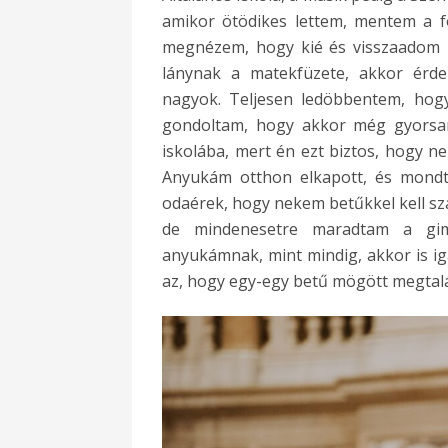
amikor ötödikes lettem, mentem a f
megnézem, hogy kié és visszaadom n
lánynak a matekfüzete, akkor érde
nagyok. Teljesen ledöbbentem, ho
gondoltam, hogy akkor még gyorsan
iskolába, mert én ezt biztos, hogy ne
Anyukám otthon elkapott, és mond
odaérek, hogy nekem betűkkel kell szá
de mindenesetre maradtam a gim
anyukámnak, mint mindig, akkor is ig
az, hogy egy-egy betű mögött megtalá