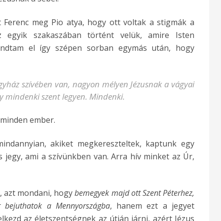
t Ferenc meg Pio atya, hogy ott voltak a stigmák a
egyik szakaszában történt velük, amire Isten
mondtam el így szépen sorban egymás után, hogy
gyház szívében van, nagyon mélyen Jézusnak a vágyai
gy mindenki szent legyen. Mindenki.
m minden ember.
mindannyian, akiket megkereszteltek, kaptunk egy
ás jegy, ami a szívünkben van. Arra hív minket az Úr,
a, azt mondani, hogy
bemegyek majd ott Szent Péterhez,
or bejuthatok a Mennyországba
, hanem ezt a jegyet
s elkezd az életszentségnek az útján járni, azért Jézus