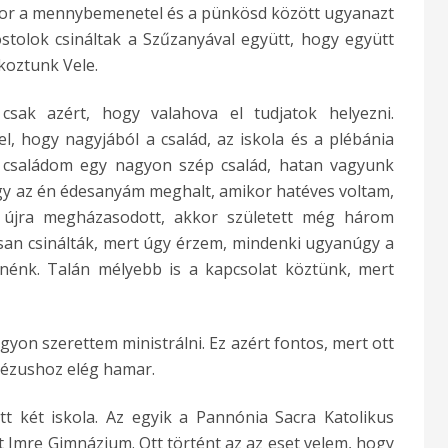
ikor a mennybemenetel és a pünkösd között ugyanazt
ostolok csináltak a Szűzanyával együtt, hogy együtt
lkoztunk Vele.
csak azért, hogy valahova el tudjatok helyezni.
, hogy nagyjából a család, az iskola és a plébánia
 családom egy nagyon szép család, hatan vagyunk
ogy az én édesanyám meghalt, amikor hatéves voltam,
újra megházasodott, akkor született még három
san csinálták, mert úgy érzem, mindenki ugyanúgy a
nnénk. Talán mélyebb is a kapcsolat köztünk, mert
gyon szerettem ministrálni. Ez azért fontos, mert ott
 Jézushoz elég hamar.
tt két iskola. Az egyik a Pannónia Sacra Katolikus
nt Imre Gimnázium. Ott történt az az eset velem, hogy