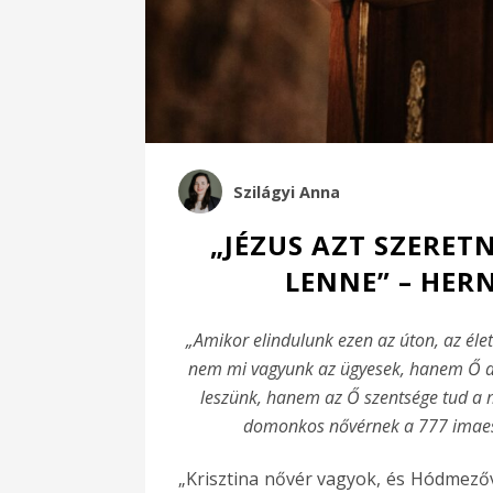
Szilágyi Anna
„JÉZUS AZT SZERET
LENNE” – HER
„Amikor elindulunk ezen az úton, az élet
nem mi vagyunk az ügyesek, hanem Ő az,
leszünk, hanem az Ő szentsége tud a m
domonkos nővérnek a 777 imaeste
„Krisztina nővér vagyok, és Hódmezőv