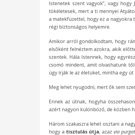
Istenetek szent vagyok”, vagy hogy 
tökéletesek, mert a ti mennyei Atyáto
a matekfüzettel, hogy ez a nagyokra 
régi biztonságos helyemre.
Amikor arról gondolkodtam, hogy rám 
elsőként felnéztem azokra, akik előtt
szentek. Hála Istennek, hogy egyrész
csomó mindent, amit olvashatunk tőlü
úgy írják le az életüket, mintha egy út
Meg lehet nyugodni, mert ők sem szentn
Ennek az útnak, hogyha összehasonlít
azért nagyon különböző, de közben h
Három szakaszra lehet osztani a nagy 
hogy a
tisztulás útja
, azaz
via purgat