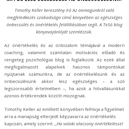
Timothy Keller keresztény író Az önmagunkról való
megfeledkezés szabadsága című könyvében az egészséges
önbecsülés és önértékelés felállításában segít. A TeSó blog
könyavajánlóját szemlézzük.
Az önértékelés és az önbizalom témájával a modern
coaching, valamint számtalan motivációs előadó és
rengeteg pszichológiai blog is foglalkozik. Az ezek által
megfogalmazott alapelvek hasznos támpontokat
nyújtanak számunkra, de az önértékelésünk és az
önbecsülésünk akkor lesz egészséges – a szó
legszorosabb értelmében –, ha azok a hitvallásunkkal
azonos értékrendek között mozognak.
Timothy Keller az említett könyvében felhívja a figyelmet
arra a manapság elterjedt képzavarra az önértékelés
kapcsán, amely szerint: ,,
Ha valaki alacsony önértékeléssel