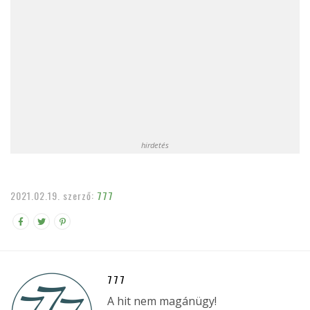
hirdetés
2021.02.19.
szerző:
777
777
A hit nem magánügy!