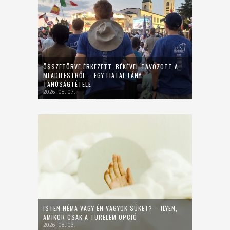
ÖSSZETÖRVE ÉRKEZETT, BÉKÉVEL TÁVOZOTT A
MLADIFESTRŐL – EGY FIATAL LÁNY
TANÚSÁGTÉTELE
2026. 08. 07.
ISTEN NÉMA VAGY ÉN VAGYOK SÜKET? – ILYEN,
AMIKOR CSAK A TÜRELEM OPCIÓ
2026. 08. 03.