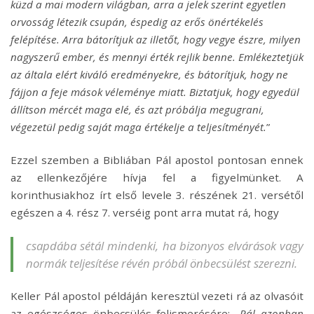
küzd a mai modern világban, arra a jelek szerint egyetlen
orvosság létezik csupán, éspedig az erős önértékelés
felépítése. Arra bátorítjuk az illetőt, hogy vegye észre, milyen
nagyszerű ember, és mennyi érték rejlik benne. Emlékeztetjük
az általa elért kiváló eredményekre, és bátorítjuk, hogy ne
fájjon a feje mások véleménye miatt. Biztatjuk, hogy egyedül
állítson mércét maga elé, és azt próbálja megugrani,
végezetül pedig saját maga értékelje a teljesítményét.
”
Ezzel szemben a Bibliában Pál apostol pontosan ennek
az ellenkezőjére hívja fel a figyelmünket. A
korinthusiakhoz írt első levele 3. részének 21. versétől
egészen a 4. rész 7. verséig pont arra mutat rá, hogy
csapdába sétál mindenki, ha bizonyos elvárások vagy
normák teljesítése révén próbál önbecsülést szerezni.
Keller Pál apostol példáján keresztül vezeti rá az olvasóit
az egészséges önbecsülés felismerésére: „
Pál azonban