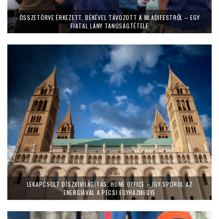
ÖSSZETÖRVE ÉRKEZETT, BÉKÉVEL TÁVOZOTT A MLADIFESTRŐL – EGY
FIATAL LÁNY TANÚSÁGTÉTELE
LEKAPCSOLT DÍSZKIVILÁGÍTÁS, HOME OFFICE – ÍGY SPÓROL AZ
ENERGIÁVAL A PÉCSI EGYHÁZMEGYE