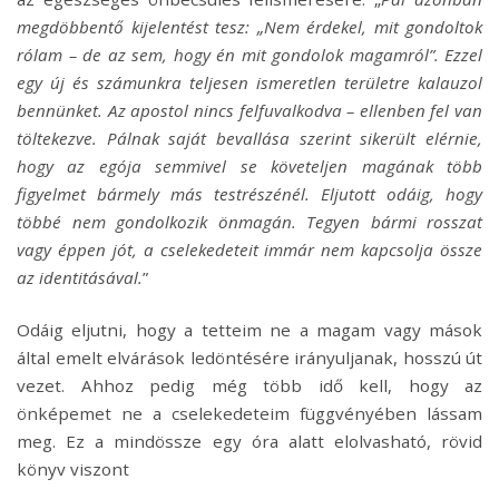
megdöbbentő kijelentést tesz: „Nem érdekel, mit gondoltok
rólam – de az sem, hogy én mit gondolok magamról”. Ezzel
egy új és számunkra teljesen ismeretlen területre kalauzol
bennünket. Az apostol nincs felfuvalkodva – ellenben fel van
töltekezve. Pálnak saját bevallása szerint sikerült elérnie,
hogy az egója semmivel se követeljen magának több
figyelmet bármely más testrészénél. Eljutott odáig, hogy
többé nem gondolkozik önmagán. Tegyen bármi rosszat
vagy éppen jót, a cselekedeteit immár nem kapcsolja össze
az identitásával.
”
Odáig eljutni, hogy a tetteim ne a magam vagy mások
által emelt elvárások ledöntésére irányuljanak, hosszú út
vezet. Ahhoz pedig még több idő kell, hogy az
önképemet ne a cselekedeteim függvényében lássam
meg. Ez a mindössze egy óra alatt elolvasható, rövid
könyv viszont