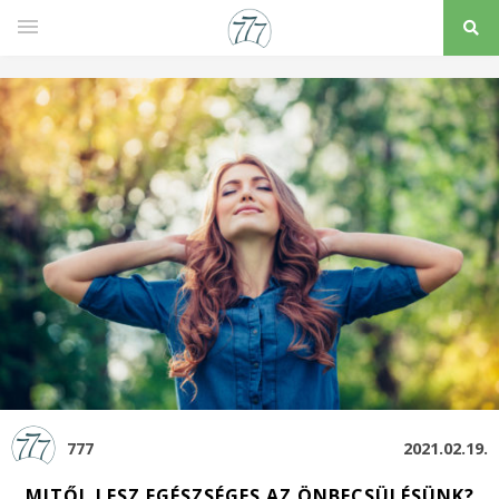
777
2021.02.19.
MITŐL LESZ EGÉSZSÉGES AZ ÖNBECSÜLÉSÜNK?