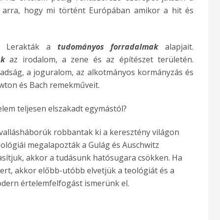
, arra, hogy mi történt Európában amikor a hit és
Lerakták a
tudományos forradalmak
alapjait.
tak
az irodalom, a zene és az építészet területén.
abadság, a joguralom, az alkotmányos kormányzás és
ewton és Bach remekműveit.
telem teljesen elszakadt egymástól?
 vallásháborúk robbantak ki a keresztény világon
ideológiái megalapozták a Gulág és Auschwitz
tasítjuk, akkor a tudásunk hatósugara csökken. Ha
ert, akkor előbb-utóbb elvetjük a teológiát és a
modern értelemfelfogást ismerünk el.