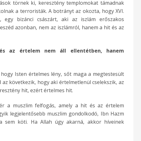
rgások törnek ki, keresztény templomokat támadnak
lnak a terroristák. A botrányt az okozta, hogy XVI.
 egy bizánci császárt, aki az iszlám erőszakos
i beszéd azonban, nem az iszlámról, hanem a hit és az
é
s az
é
rtelem nem áll ellent
é
tben, hanem
 hogy Isten értelmes lény, sőt maga a megtestesült
 az következik, hogy aki értelmetlenül cselekszik, az
resztény hit, ezért értelmes hit.
tér a muszlim felfogás, amely a hit és az értelem
egyik legjelentősebb muszlim gondolkodó, Ibn Hazm
va sem köti. Ha Allah úgy akarná, akkor híveinek