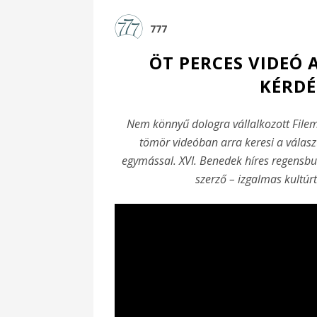
777
ÖT PERCES VIDEÓ 
KÉRDÉ
Nem könnyű dologra vállalkozott Filem
tömör videóban arra keresi a választ
egymással. XVI. Benedek híres regensbur
szerző – izgalmas kultúr