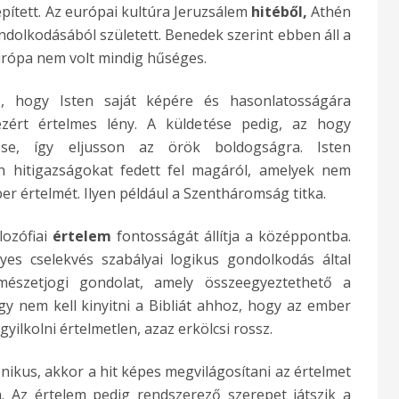
pített. Az európai kultúra Jeruzsálem
hit
é
ből,
Athén
dolkodásából született. Benedek szerint ebben áll a
Európa nem volt mindig hűséges.
e
, hogy Isten saját képére és hasonlatosságára
zért értelmes lény. A küldetése pedig, az hogy
se, így eljusson az örök boldogságra. Isten
yan hitigazságokat fedett fel magáról, amelyek nem
r értelmét. Ilyen például a Szentháromság titka.
lozófiai
é
rtelem
fontosságát állítja a középpontba.
lyes cselekvés szabályai logikus gondolkodás által
észetjogi gondolat, amely összeegyeztethető a
ogy nem kell kinyitni a Bibliát ahhoz, hogy az ember
yilkolni értelmetlen, azaz erkölcsi rossz.
nikus, akkor a hit képes megvilágosítani az értelmet
n. Az értelem pedig rendszerező szerepet játszik a