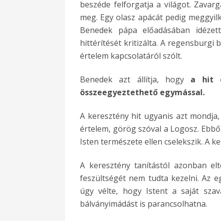
beszéde felforgatja a világot. Zava
meg. Egy olasz apácát pedig meggyilko
Benedek pápa előadásában idézett,
hittérítését kritizálta. A regensburg
értelem kapcsolatáról szólt.
Benedek azt állítja, hogy
a
hit
ö
sszeegyeztethető egymá
ssal.
A keresztény hit ugyanis azt mondja,
értelem, görög szóval a Logosz. Ebből
Isten természete ellen cselekszik. A ke
A keresztény tanítástól azonban el
feszültségét nem tudta kezelni. Az 
úgy vélte, hogy Istent a saját sza
bálványimádást is parancsolhatna.