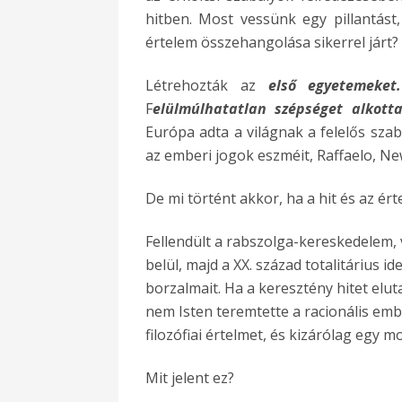
hitben. Most vessünk egy pillantást
értelem összehangolása sikerrel járt?
Létrehozták az
els
ő egyetemeket.
F
elülmúlhatatlan sz
é
ps
é
get
alkot
Európa adta a világnak a felelős sz
az emberi jogok eszméit, Raffaelo, N
De mi történt akkor, ha a hit és az ér
Fellendült a rabszolga-kereskedelem,
belül, majd a XX. század totalitárius 
borzalmait. Ha a keresztény hitet elu
nem Isten teremtette a racionális emb
filozófiai értelmet, és kizárólag egy 
Mit jelent ez?