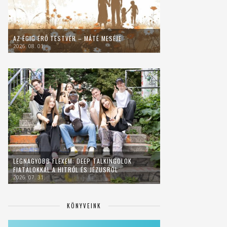
AZ ÉGIG ÉRŐ TESTVÉR – MÁTÉ MESÉJE
2026. 08. 01.
LEGNAGYOBB FLEXEM: DEEP TALKINGOLOK
FIATALOKKAL A HITRŐL ÉS JÉZUSRÓL
2026. 07. 31.
KÖNYVEINK