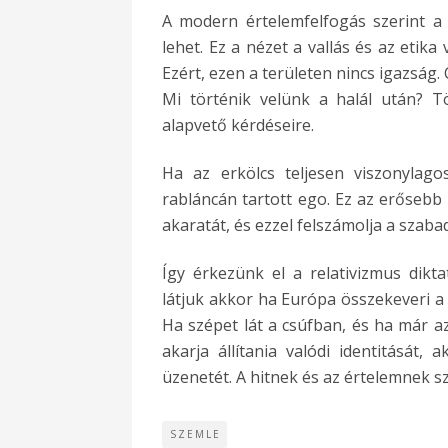
A modern értelemfelfogás szerint a 
lehet. Ez a nézet a vallás és az eti
Ezért, ezen a területen nincs igazság. 
Mi történik velünk a halál után? T
alapvető kérdéseire.
Ha az erkölcs teljesen viszonylag
rabláncán tartott ego. Ez az erősebb
akaratát, és ezzel felszámolja a szaba
Így érkezünk el a relativizmus dikta
látjuk akkor ha Európa összekeveri a 
Ha szépet lát a csúfban, és ha már az
akarja állítania valódi identitását,
üzenetét. A hitnek és az értelemnek 
SZEMLE