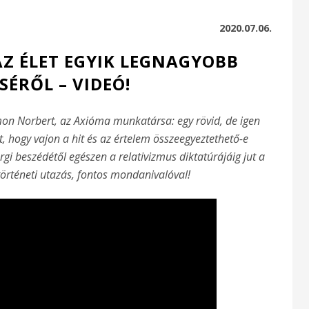
2020.07.06.
AZ ÉLET EGYIK LEGNAGYOBB
SÉRŐL – VIDEÓ!
on Norbert, az Axióma munkatársa: egy rövid, de igen
, hogy vajon a hit és az értelem összeegyeztethető-e
gi beszédétől egészen a relativizmus diktatúrájáig jut a
történeti utazás, fontos mondanivalóval!