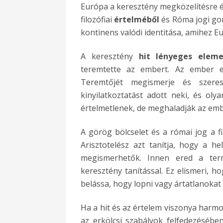
Európa a keresztény megközelítésre é
filozófiai
é
rtelm
é
ből
és Róma jogi gon
kontinens valódi identitása, amihez 
A keresztény
hit lé
nyeges elem
teremtette az embert. Az ember e
Teremtőjét megismerje és szeres
kinyilatkoztatást adott neki, és ol
értelmetlenek, de meghaladják az embe
A görög bölcselet és a római jog a fi
Arisztotelész azt tanítja, hogy a he
megismerhetők. Innen ered a term
keresztény tanítással. Ez elismeri, h
belássa, hogy lopni vagy ártatlanokat g
Ha a hit és az értelem viszonya harmo
az erkölcsi szabályok felfedezésébe