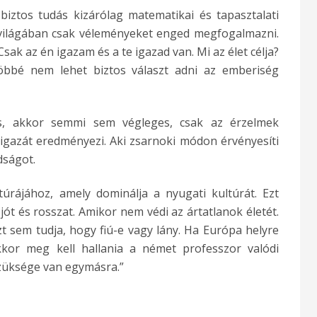
biztos tudás kizárólag matematikai és tapasztalati
ka világában csak véleményeket enged megfogalmazni.
Csak az én igazam és a te igazad van. Mi az élet célja?
öbbé nem lehet biztos választ adni az emberiség
os, akkor semmi sem végleges, csak az érzelmek
 igazát eredményezi. Aki zsarnoki módon érvényesíti
dságot.
túrájához, amely dominálja a nyugati kultúrát. Ezt
jót és rosszat. Amikor nem védi az ártatlanok életét.
t sem tudja, hogy fiú-e vagy lány. Ha Európa helyre
 akkor meg kell hallania a német professzor valódi
szüksége van egymásra.”