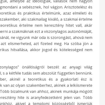
águk, amelybe az ideológiák, vallások nem nagyon
gmondani a sebésznek, hol vágjon. Arisztotelész és
retikus és praktikus értelmünk, azaz elméleti és
szakember, aki szakmailag kiváló, a szakmai értelme
eoretikus értelme nem keresztény hitet vall, akár
 ismerni a szakmáknak ezt a viszonylagos autonómiáját,
pánál, ne vigyünk már oda is szorongást, ahová nem
azt elismerheted, azt fizeted meg. Ha szóba jön a
erikus hitvallása, akkor jogod és kötelességed nem
onylagos” önállóságról beszél: az anyagi világ
, s a kétféle tudás sem abszolút független bennünk.
r, akinél a teoretikus és a gyakorlati ész is
 van az olyan szakemberhez, akinek a lelkiismerete
k. Több bizalmunk van ahhoz, akinek munkája mögött
resztény hite is aranyfedezetként jelen van. Több
ünkhöz, akivel a templomi közösségből ismerjük