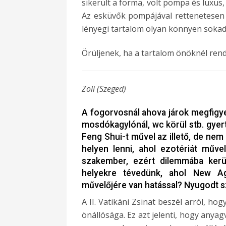
sikerült a forma, volt pompa és luxus
Az esküvők pompájával rettenetesen el
lényegi tartalom olyan könnyen sokad
Örüljenek, ha a tartalom önöknél rend
Zoli (Szeged)
A fogorvosnál ahova járok megfigye
mosdókagylónál, wc körül stb. gyer
Feng Shui-t művel az illető, de ne
helyen lenni, ahol ezotériát műv
szakember, ezért dilemmába került
helyekre tévedünk, ahol New Ag
művelőjére van hatással? Nyugodt s
A II. Vatikáni Zsinat beszél arról, h
önállósága. Ez azt jelenti, hogy anya