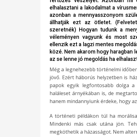
fertőzés veszélyét. Azonban mi 
elhalasztani a lakodalmat a vírusm
azonban a mennyasszonyom szüle
állhatják ezt az ötletet. (Felvete
szeretnék) Hogyan tudunk a meny
véleményen vagyunk és most sze
ellenzik ezt a lagzi mentes megoldás
közé. Nem akarom hogy haragban l
az se lenne jó megoldás ha elhalasz
Még a legnehezebb történelmi időben i
jövő. Ezért háborús helyzetben is ház
papok egyik legfontosabb dolga a j
haláleset árnyékában is, de megtart
hanem mindannyiunk érdeke, hogy az 
A történeti példákon túl ha moráli
Mindenki más csak utána jön. Tehá
megköthetik a házasságot. Nem altern