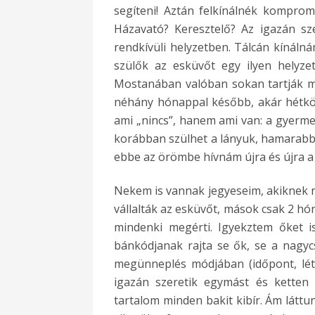
segíteni! Aztán felkínálnék kompro
Házavató? Keresztelő? Az igazán s
rendkívüli helyzetben. Tálcán kínál
szülők az esküvőt egy ilyen helyze
Mostanában valóban sokan tartják m
néhány hónappal később, akár hétköz
ami „nincs”, hanem ami van: a gyerme
korábban szülhet a lányuk, hamarabb r
ebbe az örömbe hívnám újra és újra 
Nekem is vannak jegyeseim, akiknek n
vállalták az esküvőt, mások csak 2 hón
mindenki megérti. Igyekztem őket is
bánkódjanak rajta se ők, se a nagycs
megünneplés módjában (időpont, lét
igazán szeretik egymást és ketten 
tartalom minden bakit kibír. Ám láttu