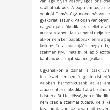
van egy olyan viszonylagos önállós
szólhatnak bele. A pap nem tudja me
Aquinói Tamás úgy mondaná: van teo
gyakorlati eszünk. Valóban van olyan 
nagyon jól működik – s mellette a t
ateista is lehet. Ha a zsinat el tudja
akkor nem kell pápábbnak lenni a pá
kellene. Te a munkájáért mégy oda, 
szakmán kívül más is, pl. az ő ezot
bántani, de a sajátodat megvallani.
Ugyanakkor a zsinat is csak „visz
természetesen nem független Istentől
Valóban harmonikusabb az az embe
csúcsszinten működik. Több bizalmunk
is Isten előtti felelősségben működi
nem csak a szakmai tudása, de a ke
bizalmunk van az olyan hittestvér