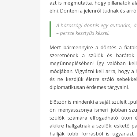
azt is megmutatta, hogy pillanatok al
élni. Dönteni a jelenről tudnak és arról 
A házassági döntés egy autonóm, á
– persze kesztyűs kézzel.
Mert bármennyire a döntés a fiatal
szeretnének a szülők és barátok i
megünneplésében! Így valóban kell 
módjában. Vigyázni kell arra, hogy 
és ne kezdjük életre szóló sebekkel
diplomatikusan érdemes tárgyalni.
Először is mindenki a saját szüleit „pu
ön menyasszonya ismeri jobban szül
szülők számára elfogadható úton é
akikre hallgatnak a szülők: eskető p
hallják több forrásból is ugyanazt