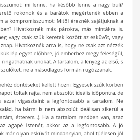
misszumot: mi lenne, ha később lenne a nagy buli?
zerető rokonok és a barátok megértenék ebben a
nám a kompromisszumot: Mitől éreznék sajátjuknak a
tben? Hivatkoznék más párokra, más mintákra is.
eg vagy csak szűk keretek között az esküvőt, vagy
nap. Hivatkoznék arra is, hogy ne csak azt nézzék
kük lép egyet előbbre, jó emberhez megy feleségül,
ingathatnak unokát. A tartalom, a lényeg az első, s
a szülőket, ne a másodlagos formán rugózzanak.
ehéz döntéseket kellett hozni. Egyesek szűk körben
apot toltak rajta, nem abszolút ideális időpontra, de
 azzal vigasztalni: a legfontosabb a tartalom. Ne
alád, ha bármi is nem abszolút ideálisan sikerül a
szám, étterem…). Ha a tartalom rendben van, azaz
az agapé Istenét, akkor az a legfontosabb. A jó
nk már olyan esküvőt mindannyian, ahol tűélesen jól