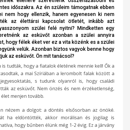
ennek ellenére szeretnénk összeházasodni és
entes időszakra. Az én szüleim támogatnak ebben
i nem hogy ellenzik, hanem egyenesen ki nem
tték az élettársi kapcsolat ötletét, inkább azt
asszonyom szülei felé nyitni? Mindketten egy
retnénk az esküvőt azonban a szülei annyira
t, hogy félek éket ver ez a vita közénk es a szülei
együnk velük. Azonban biztos vagyok benne hogy
tjuk az esküvőt. Ön mit tanácsol?
s tudták, hogy a fiatalok életének mennie kell! Ők a
asodtak, a mai Szíriában a lerombolt falak között a
egyesoktatás, s tudunk olyanról is, hogy családi
ották az esküvőt. Nem önzés és nem érzéketlenség,
élet menjen tovább.
san nézem a dolgot: a döntés elsősorban az önöké.
t ha eldöntötték, akkor morálisan és jogilag is
atíva, hogy bűnben élünk még 1-2 évig. Ez a járvány