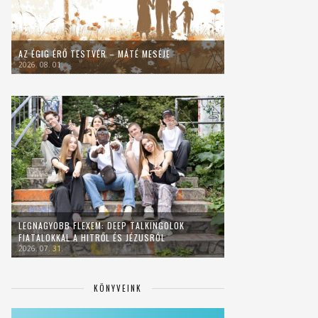
AZ ÉGIG ÉRŐ TESTVÉR – MÁTÉ MESÉJE
2026. 08. 01.
LEGNAGYOBB FLEXEM: DEEP TALKINGOLOK
FIATALOKKAL A HITRŐL ÉS JÉZUSRÓL
2026. 07. 31.
KÖNYVEINK