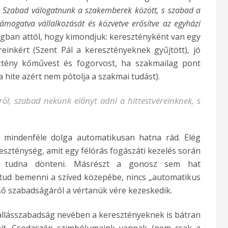
.
Szabad válogatnunk a szakemberek között, s szabad a
 támogatva vállalkozását és közvetve erősítve az egyházi
ilágban attól, hogy kimondjuk: keresztényként van egy
reinkért (Szent Pál a keresztényeknek gyűjtött), jó
ztény kőművest és fogorvost, ha szakmailag pont
 hite azért nem pótolja a szakmai tudást).
yről, szabad nekünk előnyt adni a hittestvéreinknek, s
a mindenféle dolga automatikusan hatna rád. Elég
reszténység, amit egy félórás fogászáti kezelés során
a tudna dönteni. Másrészt a gonosz sem hat
tud bemenni a szíved közepébe, nincs „automatikus
lső szabadságáról a vértanúk vére kezeskedik.
allásszabadság nevében a keresztényeknek is bátran