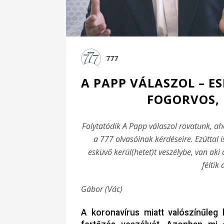
777
A PAPP VÁLASZOL – E
FOGORVOS, 
Folytatódik A Papp válaszol rovatunk, a
a 777 olvasóinak kérdéseire. Ezúttal 
esküvő kerül(hetet)t veszélybe, van aki
féltik 
Gábor (Vác)
A koronavírus miatt valószínűleg 