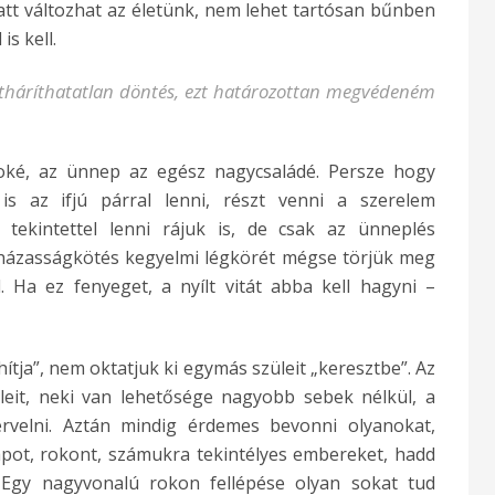
att változhat az életünk, nem lehet tartósan bűnben
is kell.
tháríthatatlan döntés, ezt határozottan megvédeném
oké, az ünnep az egész nagycsaládé. Persze hogy
s az ifjú párral lenni, részt venni a szerelem
tekintettel lenni rájuk is, de csak az ünneplés
a házasságkötés kegyelmi légkörét mégse törjük meg
. Ha ez fenyeget, a nyílt vitát abba kell hagyni –
hítja”, nem oktatjuk ki egymás szüleit „keresztbe”. Az
eit, neki van lehetősége nagyobb sebek nélkül, a
rvelni. Aztán mindig érdemes bevonni olyanokat,
apot, rokont, számukra tekintélyes embereket, hadd
. Egy nagyvonalú rokon fellépése olyan sokat tud