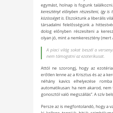
egymást, holnap is fogunk találkozni
keresztényt előnyben részesíteni, így is
közösséget is
. Elszoktunk a liberális v
társadalmi felelősségünk a hittestvé
dolog előnyben részesíteni a keres
olyan jó, mint a nemkeresztény (mert a
A piaci világ sokat beszél a versen
nem támogatni az ezoterikusat.
Attól ne szorongj, hogy az ezotéri
erőtlen lenne az a Krisztus és az a ke
néhány kavics elhelyezése romb
automatikusan: ha nem akarod, nem 
gonosztól való megszállás”. A szív be
Persze az is megfontolandó, hogy a v