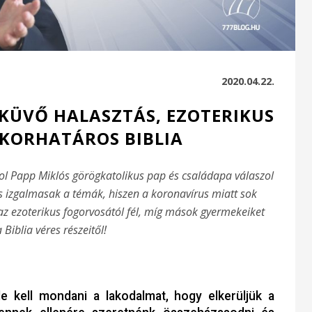
2020.04.22.
SKÜVŐ HALASZTÁS, EZOTERIKUS
KORHATÁROS BIBLIA
hol Papp Miklós görögkatolikus pap és családapa válaszol
is izgalmasak a témák, hiszen a koronavírus miatt sok
 az ezoterikus fogorvosától fél, míg mások gyermekeiket
a Biblia véres részeitől!
le kell mondani a lakodalmat, hogy elkerüljük a