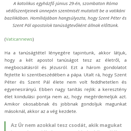
A katolikus egyházfő június 29-én, szombaton Róma
védőszentjeinek ünnepén szentmisét mutatott be a vatikáni
bazilikában. Homíliájában hangsúlyozta, hogy Szent Péter és
Szent Pál apostolok tanúságtevőként állnak előttünk.
(
Vaticannews
)
Ha a tanúságtétel lényegére tapintunk, akkor látjuk,
hogy a két apostol tanúságot tesz az életről, a
megbocsátásról és Jézusról. Ezt a három gondolatot
fejtette ki szentbeszédében a pápa. Utalt rá, hogy Szent
Péter és Szent Pál élete nem volt feddhetetlen és
egyenesirányú. Ebben nagy tanítás rejlik: a keresztény
élet kiindulási pontja nem az, hogy megérdemeljük azt.
Amikor okosabbnak és jobbnak gondoljuk magunkat
másoknál, akkor az a vég kezdete.
Az Úr nem azokkal tesz csodát, akik magukat