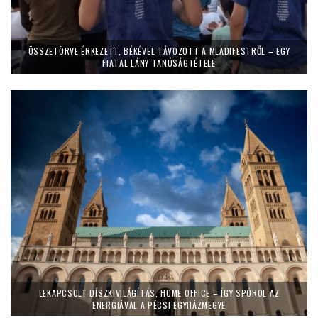
ÖSSZETÖRVE ÉRKEZETT, BÉKÉVEL TÁVOZOTT A MLADIFESTRŐL – EGY
FIATAL LÁNY TANÚSÁGTÉTELE
LEKAPCSOLT DÍSZKIVILÁGÍTÁS, HOME OFFICE – ÍGY SPÓROL AZ
ENERGIÁVAL A PÉCSI EGYHÁZMEGYE