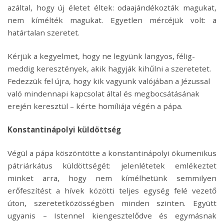
azáltal, hogy új életet éltek: odaajándékozták magukat,
nem kímélték magukat. Egyetlen mércéjük volt: a
határtalan szeretet.
Kérjük a kegyelmet, hogy ne legyünk langyos, félig-
meddig keresztények, akik hagyják kihűlni a szeretetet.
Fedezzük fel újra, hogy kik vagyunk valójában a Jézussal
való mindennapi kapcsolat által és megbocsátásának
erején keresztül – kérte homíliája végén a pápa.
Konstantinápolyi küldöttség
Végül a pápa köszöntötte a konstantinápolyi ökumenikus
pátriárkátus küldöttségét: jelenlétetek emlékeztet
minket arra, hogy nem kímélhetünk semmilyen
erőfeszítést a hívek közötti teljes egység felé vezető
úton, szeretetközösségben minden szinten. Együtt
ugyanis – Istennel kiengesztelődve és egymásnak