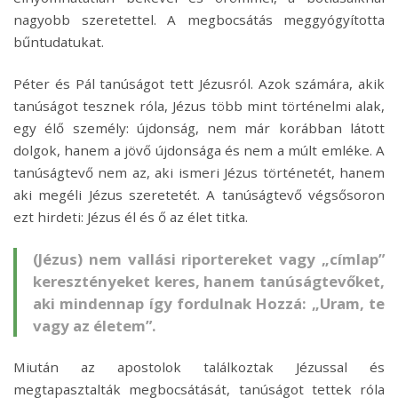
nagyobb szeretettel. A megbocsátás meggyógyította
bűntudatukat.
Péter és Pál tanúságot tett Jézusról. Azok számára, akik
tanúságot tesznek róla, Jézus több mint történelmi alak,
egy élő személy: újdonság, nem már korábban látott
dolgok, hanem a jövő újdonsága és nem a múlt emléke. A
tanúságtevő nem az, aki ismeri Jézus történetét, hanem
aki megéli Jézus szeretetét. A tanúságtevő végsősoron
ezt hirdeti: Jézus él és ő az élet titka.
(Jézus) nem vallási riportereket vagy „címlap”
keresztényeket keres, hanem tanúságtevőket,
aki mindennap így fordulnak Hozzá: „Uram, te
vagy az életem”.
Miután az apostolok találkoztak Jézussal és
megtapasztalták megbocsátását, tanúságot tettek róla