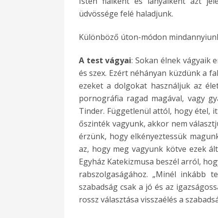
Isten fiaiként és lányaiként azt j
üdvössége felé haladjunk.
Különböző úton-módon mindannyiunk 
A test vágyai
: Sokan élnek vágyaik 
és szex. Ezért néhányan küzdünk a fal
ezeket a dolgokat használjuk az él
pornográfia ragad magával, vagy gy
Tinder. Függetlenül attól, hogy étel, 
őszinték vagyunk, akkor nem választj
érzünk, hogy elkényeztessük magun
az, hogy meg vagyunk kötve ezek álta
Egyház Katekizmusa beszél arról, hog
rabszolgaságához. „Minél inkább te
szabadság csak a jó és az igazságoss
rossz választása visszaélés a szabads