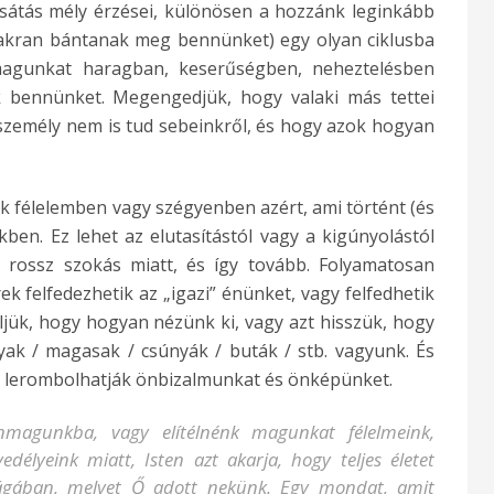
sátás mély érzései, különösen a hozzánk leginkább
yakran bántanak meg bennünket) egy olyan ciklusba
 magunkat haragban, keserűségben, neheztelésben
 bennünket. Megengedjük, hogy valaki más tettei
 személy nem is tud sebeinkről, és hogy azok hogyan
nk félelemben vagy szégyenben azért, ami történt (és
ben. Ez lehet az elutasítástól vagy a kigúnyolástól
y rossz szokás miatt, és így tovább. Folyamatosan
k felfedezhetik az „igazi” énünket, vagy felfedhetik
ljük, hogy hogyan nézünk ki, vagy azt hisszük, hogy
yak / magasak / csúnyák / buták / stb. vagyunk. És
t lerombolhatják önbizalmunkat és önképünket.
nmagunkba, vagy elítélnénk magunkat félelmeink,
edélyeink miatt, Isten azt akarja, hogy teljes életet
ságában, melyet Ő adott nekünk. Egy mondat, amit