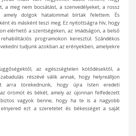
t, a meg nem bocsátást, a szenvedélyeket, a rossz
amely dolgok hatalommal bírtak felettem. És
ént és másként teszi meg. Ez nyitottságra hív, hogy
on elérhető a szentségeken, az imádságon, a belső
rehabilitációs programokon keresztül. Szándékos
növekedni tudjunk azokban az erényekben, amelyekre
ggőségektől, az egészségtelen kötődésektől, a
szabadulás részévé válik annak, hogy helyreálljon
ít arra törekednünk, hogy újra Isten eredeti
az örömöt és békét, amely az újonnan felfedezett
s biztos vagyok benne, hogy ha te is a nagyobb
 elnyered ezt a szeretetet és békességet a saját