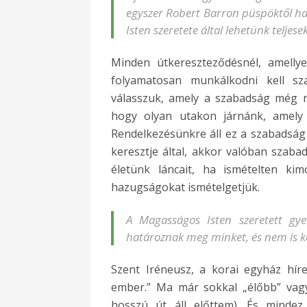
egyszer Robert Barron püspöktől hallo
Isten szeretete által lehetünk teljesek
Minden útkereszteződésnél, amellye
folyamatosan munkálkodni kell sz
válasszuk, amely a szabadság még n
hogy olyan utakon járnánk, amely
Rendelkezésünkre áll ez a szabadság
keresztje által, akkor valóban szaba
életünk láncait, ha ismételten k
hazugságokat ismételgetjük.
A Magasságos Isten szeretett gy
határoznak meg minket, és nem is ke
Szent Iréneusz, a korai egyház híre
ember.” Ma már sokkal „élőbb” vagy
hosszú út áll előttem). És minde