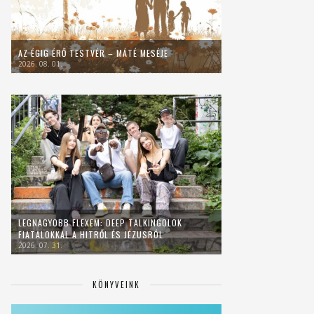
AZ ÉGIG ÉRŐ TESTVÉR – MÁTÉ MESÉJE
2026. 08. 01.
LEGNAGYOBB FLEXEM: DEEP TALKINGOLOK
FIATALOKKAL A HITRŐL ÉS JÉZUSRÓL
2026. 07. 31.
KÖNYVEINK