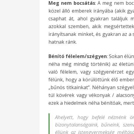
Meg nem bocsátás
: A meg nem boc
közel álló emberek irányába (akik g
csaphat át, ahol gyakran találjuk
azokkal szemben, akik megsértettek
irányítsanak minket, és gyakran az a
hatnak ránk.
Bénító félelem/szégyen
: Sokan élü
néha még mindig történik) az életünk
való félelem, vagy szégyenérzet eg
félünk, hogy a körülöttünk élő embere
„bűnös titkainkat”. Néhányan szégyel
túl kövérek vagy vékonyak / alacson
ezek a hiedelmek néha bénítóak, mer
Ahelyett, hogy befelé néznénk ö
bizonytalanságaink, bűneink, szenv
éljünk az istengyermekség méltó