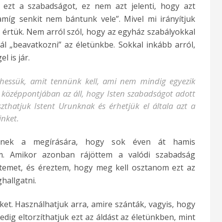
k ezt a szabadságot, ez nem azt jelenti, hogy azt
amíg senkit nem bántunk vele”. Mivel mi irányítjuk
 értük. Nem arról szól, hogy az egyház szabályokkal
l „beavatkozni” az életünkbe. Sokkal inkább arról,
 is jár.
essük, amit tennünk kell, ami nem mindig egyezik
k középpontjában az áll, hogy Isten szabadságot adott
thatjuk Istent Urunknak és érhetjük el általa azt a
inket.
knek a megírására, hogy sok éven át hamis
m. Amikor azonban rájöttem a valódi szabadság
letemet, és éreztem, hogy meg kell osztanom ezt az
hallgatni.
ket. Használhatjuk arra, amire szánták, vagyis, hogy
pedig eltorzíthatjuk ezt az áldást az életünkben, mint