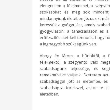
elengedjem a félelmeimet, a szégyen
szokásokat és még sok mindent, 
mindannyiunk életében Jézus ezt másk
keressük a gyógyulást, amely szabad
gyógyuláson, a tanácsadáson és a 
erőfeszítéseket kell tennünk, hogy 
a legnagyobb szükségünk van.
Ahogy én látom, a bűnöktől, a fü
félelmektől, a szégyentől való meg
szabadságunk teljessége, és seg
remekművévé váljunk. Szeretem azt 
szabadsággal jött az életembe, é
szabadságra törekszel, akkor te is
életedben.