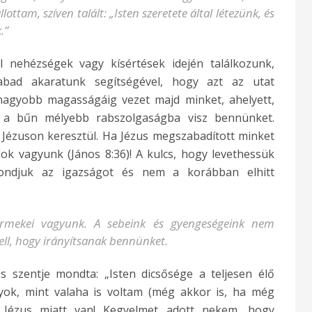
ttam, szíven talált: „Isten szeretete által létezünk, és
.”
l nehézségek vagy kísértések idején találkozunk,
abad akaratunk segítségével, hogy azt az utat
agyobb magasságáig vezet majd minket, ahelyett,
 a bűn mélyebb rabszolgaságba visz bennünket.
 Jézuson keresztül. Ha Jézus megszabadított minket
dok vagyunk (János 8:36)! A kulcs, hogy levethessük
imondjuk az igazságot és nem a korábban elhitt
ermekei vagyunk. A sebeink és gyengeségeink nem
ll, hogy irányítsanak bennünket.
s szentje mondta: „Isten dicsősége a teljesen élő
ok, mint valaha is voltam (még akkor is, ha még
z Jézus miatt van! Kegyelmet adott nekem, hogy