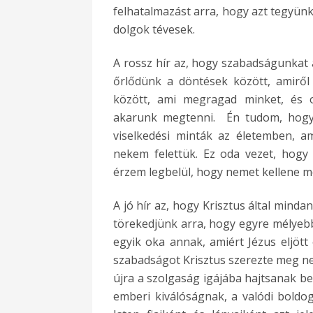
felhatalmazást arra, hogy azt tegyünk
dolgok tévesek.
A rossz hír az, hogy szabadságunkat
őrlődünk a döntések között, amiről 
között, ami megragad minket, és o
akarunk megtenni. Én tudom, hogy 
viselkedési minták az életemben, a
nekem felettük. Ez oda vezet, hogy
érzem legbelül, hogy nemet kellene
A jó hír az, hogy Krisztus által mind
törekedjünk arra, hogy egyre mélyebb
egyik oka annak, amiért Jézus eljött 
szabadságot Krisztus szerezte meg nek
újra a szolgaság igájába hajtsanak be
emberi kiválóságnak, a valódi boldo