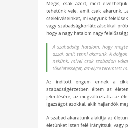
Mégis, csak azért, mert élvezhetjü
tehetünk vele, amit csak akarunk, „
cselekvéseinket, mi vagyunk felelősek
vagy szabadságkorlátozásokkal próbá
hogy a nagy hatalom nagy felelősséggel
A szabadság hatalom, hogy megteh
azzal, amit tenni akarunk. A dolgo
nekünk, mivel csak szabadon válasz
tökéletességet, amelyre teremtett m
Az indított engem ennek a cik
szabadságérzetben éltem az élete
jelentésére, az megváltoztatta az é
igazságot azokkal, akik hajlandók meg
A szabad akaratunk alakítja az életün
életünket Isten felé irányítsuk, vagy 