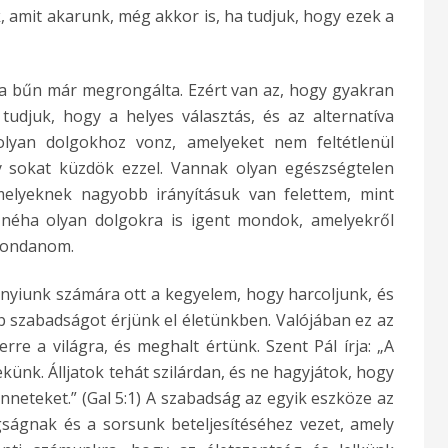
, amit akarunk, még akkor is, ha tudjuk, hogy ezek a
 a bűn már megrongálta. Ezért van az, hogy gyakran
tudjuk, hogy a helyes választás, és az alternatíva
lyan dolgokhoz vonz, amelyeket nem feltétlenül
sokat küzdök ezzel. Vannak olyan egészségtelen
melyeknek nagyobb irányításuk van felettem, mint
 néha olyan dolgokra is igent mondok, amelyekről
 mondanom.
annyiunk számára ott a kegyelem, hogy harcoljunk, és
 szabadságot érjünk el életünkben. Valójában ez az
erre a világra, és meghalt értünk. Szent Pál írja: „A
ünk. Álljatok tehát szilárdan, és ne hagyjátok, hogy
nneteket.” (Gal 5:1) A szabadság az egyik eszköze az
gságnak és a sorsunk beteljesítéséhez vezet, amely