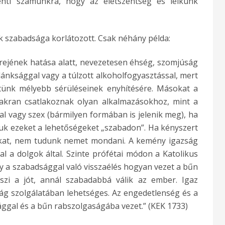
elenti számunkra, hogy az életszentség és lelkünk
szabadsága korlátozott. Csak néhány példa:
erejének hatása alatt, nevezetesen éhség, szomjúság
ánksággal vagy a túlzott alkoholfogyasztással, mert
etünk mélyebb sérüléseinek enyhítésére. Másokat a
akran csatlakoznak olyan alkalmazásokhoz, mint a
ital vagy szex (bármilyen formában is jelenik meg), ha
uk ezeket a lehetőségeket „szabadon”. Ha kényszert
kat, nem tudunk nemet mondani. A kemény igazság
l a dolgok által. Szinte prófétai módon a Katolikus
y a szabadsággal való visszaélés hogyan vezet a bűn
szi a jót, annál szabadabbá válik az ember. Igaz
ág szolgálatában lehetséges. Az engedetlenség és a
ággal és a bűn rabszolgaságába vezet.” (KEK 1733)