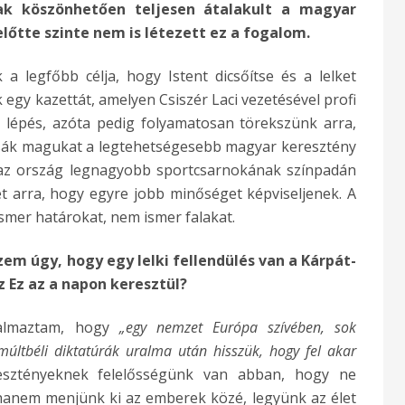
ak köszönhetően teljesen átalakult a magyar
lőtte szinte nem is létezett ez a fogalom.
 legfőbb célja, hogy Istent dicsőítse és a lelket
 egy kazettát, amelyen Csiszér Laci vezetésével profi
ső lépés, azóta pedig folyamatosan törekszünk arra,
ák magukat a legtehetségesebb magyar keresztény
 az ország legnagyobb sportcsarnokának színpadán
et arra, hogy egyre jobb minőséget képviseljenek. A
smer határokat, nem ismer falakat.
em úgy, hogy egy lelki fellendülés van a Kárpát-
z Ez az a napon keresztül?
galmaztam, hogy
„egy nemzet Európa szívében, sok
múltbéli diktatúrák uralma után hisszük, hogy fel akar
sztényeknek felelősségünk van abban, hogy ne
hanem menjünk ki az emberek közé, legyünk az élet