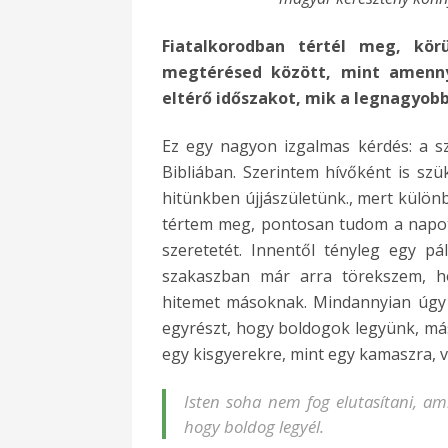
Fiatalkorodban tértél meg, kör
megtérésed között, mint amenny
eltérő időszakot, mik a legnagyob
Ez egy nagyon izgalmas kérdés: a sz
Bibliában. Szerintem hívőként is sz
hitünkben újjászületünk., mert különb
tértem meg, pontosan tudom a napot
szeretetét. Innentől tényleg egy p
szakaszban már arra törekszem, h
hitemet másoknak. Mindannyian úgy 
egyrészt, hogy boldogok legyünk, más
egy kisgyerekre, mint egy kamaszra, v
Isten soha nem fog elutasítani, am
hogy boldog legyél.