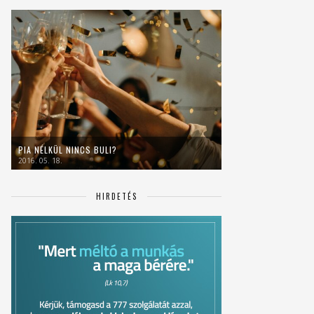
PIA NÉLKÜL NINCS BULI?
2016. 05. 18.
HIRDETÉS