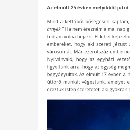
Az elmúlt 25 évben melyikből jutot
Mind a kettőből bőségesen kaptam, 
árnyék.”
Ha nem érezném a mai napig I
tudtam volna bejárni. El lehet képzel
embereket, hogy aki szereti Jézust
városon át. Már ezerötszáz embernek
Nyilvánvaló, hogy az egyházi vezet
figyeltünk arra, hogy az egység megm
begyógyultak. Az elmúlt 17 évben a h
úttörő munkát végeztünk, amelyet el
éreztük Isten szeretetét, aki gyakran 