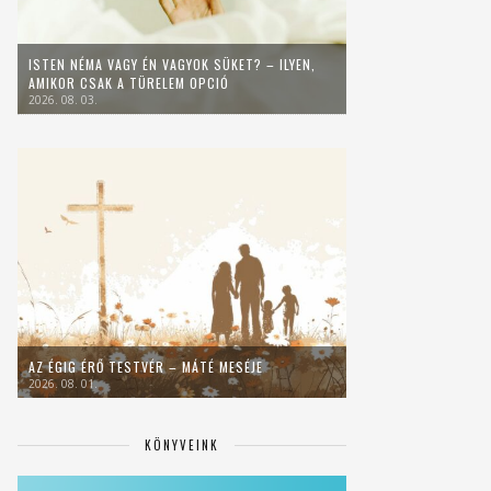
ISTEN NÉMA VAGY ÉN VAGYOK SÜKET? – ILYEN,
AMIKOR CSAK A TÜRELEM OPCIÓ
2026. 08. 03.
AZ ÉGIG ÉRŐ TESTVÉR – MÁTÉ MESÉJE
2026. 08. 01.
KÖNYVEINK