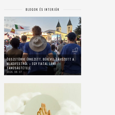
BLOGOK ÉS INTERJÚK
ÖSSZETÖRVE ÉRKEZETT, BÉKÉVEL TÁVOZOTT A
MLADIFESTRŐL – EGY FIATAL LÁNY
TANÚSÁGTÉTELE
2026. 08. 07.