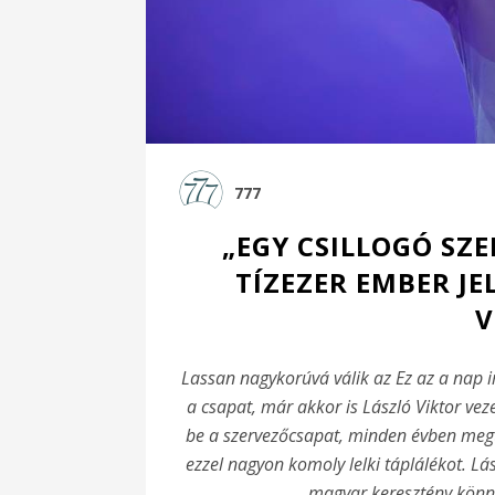
777
„EGY CSILLOGÓ SZ
TÍZEZER EMBER JE
V
Lassan nagykorúvá válik az Ez az a nap 
a csapat, már akkor is László Viktor veze
be a szervezőcsapat, minden évben megt
ezzel nagyon komoly lelki táplálékot. Lá
magyar keresztény könny