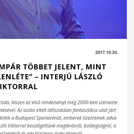
2017.10.20.
EMPÁR TÖBBET JELENT, MINT
LENLÉTE” – INTERJÚ LÁSZLÓ
IKTORRAL
iroda, hiszen az első rendezvényt még 2000-ben szervezte
tésével. Az azóta eltelt időszakban fantasztikus utat járt
öltik a Budapest Sportarénát, emberek tízezreinek adva
szló Viktorral beszélgettünk megtérésről, boldogságról, a
űzenéről és egy bizonyos nagy álomról.