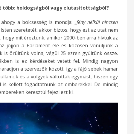
t több: boldogságból vagy elutasítottságból?
ahogy a bölcsesség is mondja: „
fény nélkül nincsen
sten szeretetét, akkor biztos, hogy ezt az utat nem
ni, hogy mit éreztünk, amikor 2000-ben arra hívtuk az
 az jöjjön a Parlament elé és közösen vonuljunk a
 is örültünk volna, végül 25 ezren gyűltünk össze.
őkben is ez kérdéseket vetett fel. Mindig nagyon
aradjon a szervezők között, így a fájó sebek hamar
ullámok és a völgyek váltották egymást, hiszen egy
 is kellett fogadtatnunk az emberekkel. De mindig
embereken keresztül fejezi ezt ki.