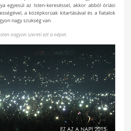
a egyesül az Isten-kereséssel, akkor abból óriási
ességével, a középkorúak kitartásával és a fiatalok
agyon nagy szükség van.
sten nagyon szereti ezt a népet.