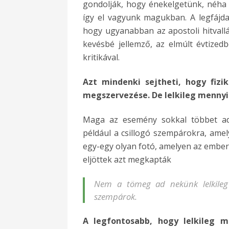
gondolják, hogy énekelgetünk, néha 
így el vagyunk magukban. A legfájda
hogy ugyanabban az apostoli hitvall
kevésbé jellemző, az elmúlt évtized
kritikával.
Azt mindenki sejtheti, hogy fiz
megszervezése. De lelkileg mennyit
Maga az esemény sokkal többet ad
például a csillogó szempárokra, amel
egy-egy olyan fotó, amelyen az embere
eljöttek azt megkapták
Nem a tömeg ad nekünk lelkileg
szempárok.
A legfontosabb, hogy lelkileg 