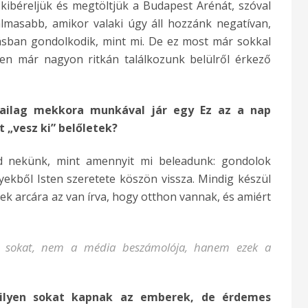
kibéreljük és megtöltjük a Budapest Arénát, szóval
lmasabb, amikor valaki úgy áll hozzánk negatívan,
ásban gondolkodik, mint mi. De ez most már sokkal
ben már nagyon ritkán találkozunk belülről érkező
ikailag mekkora munkával jár egy Ez az a nap
 „vesz ki” belőletek?
 nekünk, mint amennyit mi beleadunk: gondolok
yekből Isten szeretete köszön vissza. Mindig készül
k arcára az van írva, hogy otthon vannak, és amiért
 sokat, nem a média beszámolója, hanem ezek a
milyen sokat kapnak az emberek, de érdemes