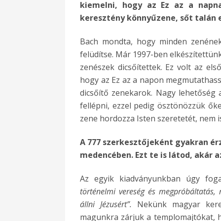
kiemelni, hogy az Ez az a napn
keresztény könnyűzene, sőt talán e
Bach mondta, hogy minden zenének a
felüdítse. Már 1997-ben elkészítettünk
zenészek dicsőítettek. Ez volt az el
hogy az Ez az a napon megmutathass
dicsőítő zenekarok. Nagy lehetőség
fellépni, ezzel pedig ösztönözzük ők
zene hordozza Isten szeretetét, nem i
A 777 szerkesztőjeként gyakran érz
medencében. Ezt te is látod, akár a
Az egyik kiadványunkban úgy fo
történelmi vereség és megpróbáltatás, 
állni Jézusért”.
Nekünk magyar kere
magunkra zárjuk a templomajtókat, 