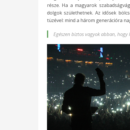
része. Ha a magyarok szabadságvágy
dolgok születhetnek. Az idősek bölcs
tüzével: mind a három generációra n
Egészen biztos vagyok abban, hogy I