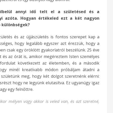
ülbelül annyi idő telt el a születésed és a
i azóta. Hogyan értékeled ezt a két nagyon
b különbségek?
ületés és az újjászületés is fontos szerepet kap a
ükséges, hogy legalább egyszer azt érezzük, hogy a
en csak egy öröklött gyakorlatról beszélünk. 25 éve
 és az órát is, amikor megéreztem Isten személyes
álfordulat következett az életemben, és a második
ogy minél kreatívabb módon próbáljam átadni a
születünk meg, hogy két dolgot szeretnénk elérni:
részt hogy ne legyünk elutasítva. Ez ugyanúgy igaz
agy egy felnőttre.
ikor mélyen vagy akkor is veled van, és azt szeretné,