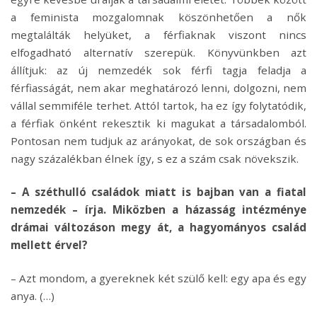
a feminista mozgalomnak köszönhetően a nők
megtalálták helyüket, a férfiaknak viszont nincs
elfogadható alternatív szerepük. Könyvünkben azt
állítjuk: az új nemzedék sok férfi tagja feladja a
férfiasságát, nem akar meghatározó lenni, dolgozni, nem
vállal semmiféle terhet. Attól tartok, ha ez így folytatódik,
a férfiak önként rekesztik ki magukat a társadalomból.
Pontosan nem tudjuk az arányokat, de sok országban és
nagy százalékban élnek így, s ez a szám csak növekszik.
– A széthulló családok miatt is bajban van a fiatal
nemzedék – írja. Miközben a házasság intézménye
drámai változáson megy át, a hagyományos család
mellett érvel?
– Azt mondom, a gyereknek két szülő kell: egy apa és egy
anya. (…)