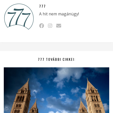
777
A hit nem magánügy!
777 TOVÁBBI CIKKEI: