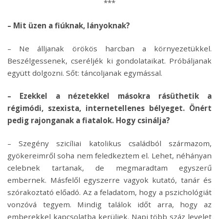
***
– Mit üzen a fiúknak, lányoknak?
– Ne álljanak örökös harcban a környezetükkel.
Beszélgessenek, cseréljék ki gondolataikat. Próbáljanak
együtt dolgozni. Sőt: táncoljanak egymással.
– Ezekkel a nézetekkel másokra rásüthetik a
régimódi, szexista, internetellenes bélyeget. Önért
pedig rajonganak a fiatalok. Hogy csinálja?
– Szegény szicíliai katolikus családból származom,
gyökereimről soha nem feledkeztem el. Lehet, néhányan
celebnek tartanak, de megmaradtam egyszerű
embernek. Másfelől egyszerre vagyok kutató, tanár és
szórakoztató előadó. Az a feladatom, hogy a pszichológiát
vonzóvá tegyem. Mindig találok időt arra, hogy az
emberekkel kapcsolatba kerüljek. Napi több száz levelet