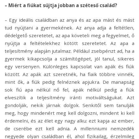
– Miért a fiúkat sújtja jobban a széteső család?
– Egy ideális családban az anya és az apa mást és mást
tud nyújtani a gyermekének. Az anya adja a feltétlen,
dédelgető szeretetet, az apa követeli meg a fegyelmet, ő
nyújtja a feltételekhez kötött szeretetet. Az apa a
teljesítmény alapján jutalmaz. Például zsebpénzt ad, ha a
gyermek kikapcsolja a számítógépet, jól tanul, sikeres
egy versenyen. Különleges kapcsolat van apák és fiúk
között. Az apák azt szeretnék, ha fiaik többre vinnék,
mint ők, a fiúk pedig felnéznek apjukra. De manapság
sok fiú apa nélkül nő fel, apák nélkül pedig a fiúk
elveszítik a teljesítmény iránti motiváltságukat. Azt
gondolják, nekik járnak dolgok. Senkitől sem tanulják
meg, hogy mindenért meg kell dolgozni, mindent ki kell
érdemelni, és az élet egy nagy alku: ezt kapja az ember,
de cserébe ezt kell adnia. A millenniumi nemzedék
negyede olyan családban él, ahol fizikailag, érzelmileg