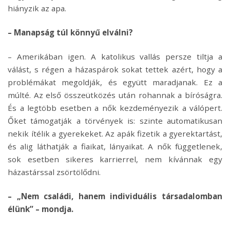
hiányzik az apa.
– Manapság túl könnyű elválni?
– Amerikában igen. A katolikus vallás persze tiltja a
válást, s régen a házaspárok sokat tettek azért, hogy a
problémákat megoldják, és együtt maradjanak. Ez a
múlté. Az első összeütközés után rohannak a bíróságra.
És a legtöbb esetben a nők kezdeményezik a válópert.
Őket támogatják a törvények is: szinte automatikusan
nekik ítélik a gyerekeket. Az apák fizetik a gyerektartást,
és alig láthatják a fiaikat, lányaikat. A nők függetlenek,
sok esetben sikeres karrierrel, nem kívánnak egy
házastárssal zsörtölődni.
– „Nem családi, hanem individuális társadalomban
élünk” – mondja.