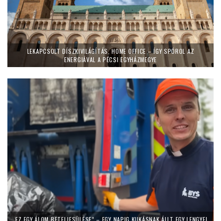
LEKAPCSOLT DÍSZKIVILÁGÍTÁS, HOME OFFICE – ÍGY SPÓROL AZ
ENERGIÁVAL A PÉCSI EGYHÁZMEGYE
„EZ EGY ÁLOM BETELJESÜLÉSE” – EGY NAPIG KUKÁSNAK ÁLLT EGY LENGYEL