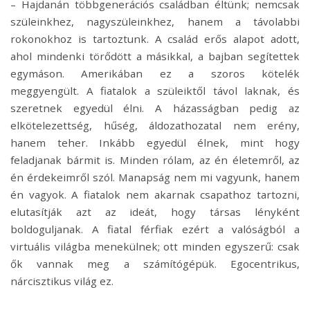
– Hajdanán többgenerációs családban éltünk; nemcsak
szüleinkhez, nagyszüleinkhez, hanem a távolabbi
rokonokhoz is tartoztunk. A család erős alapot adott,
ahol mindenki törődött a másikkal, a bajban segítettek
egymáson. Amerikában ez a szoros kötelék
meggyengült. A fiatalok a szüleiktől távol laknak, és
szeretnek egyedül élni. A házasságban pedig az
elkötelezettség, hűség, áldozathozatal nem erény,
hanem teher. Inkább egyedül élnek, mint hogy
feladjanak bármit is. Minden rólam, az én életemről, az
én érdekeimről szól. Manapság nem mi vagyunk, hanem
én vagyok. A fiatalok nem akarnak csapathoz tartozni,
elutasítják azt az ideát, hogy társas lényként
boldoguljanak. A fiatal férfiak ezért a valóságból a
virtuális világba menekülnek; ott minden egyszerű: csak
ők vannak meg a számítógépük. Egocentrikus,
nárcisztikus világ ez.