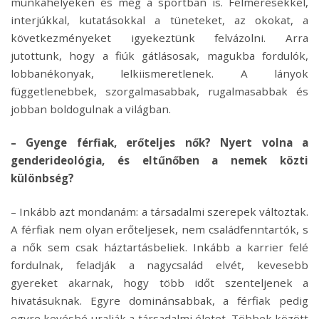
munkahelyeken és még a sportban is. Felmérésekkel,
interjúkkal, kutatásokkal a tüneteket, az okokat, a
következményeket igyekeztünk felvázolni. Arra
jutottunk, hogy a fiúk gátlásosak, magukba fordulók,
lobbanékonyak, lelkiismeretlenek. A lányok
függetlenebbek, szorgalmasabbak, rugalmasabbak és
jobban boldogulnak a világban.
– Gyenge férfiak, erőteljes nők? Nyert volna a
genderideológia, és eltűnőben a nemek közti
különbség?
– Inkább azt mondanám: a társadalmi szerepek változtak.
A férfiak nem olyan erőteljesek, nem családfenntartók, s
a nők sem csak háztartásbeliek. Inkább a karrier felé
fordulnak, feladják a nagycsalád elvét, kevesebb
gyereket akarnak, hogy több időt szenteljenek a
hivatásuknak. Egyre dominánsabbak, a férfiak pedig
egyre kevésbé uralják a társadalmi életet. Többek között