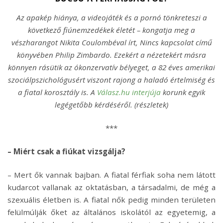
Az apakép hiánya, a videojáték és a pornó tönkreteszi a
következő fiúnemzedékek életét – kongatja meg a
vészharangot Nikita Coulombéval írt, Nincs kapcsolat című
könyvében Philip Zimbardo. Ezekért a nézetekért másra
könnyen rásütik az ókonzervatív bélyeget, a 82 éves amerikai
szociálpszichológusért viszont rajong a haladó értelmiség és
a fiatal korosztály is. A
Válasz.hu interjúja
korunk egyik
legégetőbb kérdéséről. (részletek)
***
– Miért csak a fiúkat vizsgálja?
– Mert ők vannak bajban. A fiatal férfiak soha nem látott
kudarcot vallanak az oktatásban, a társadalmi, de még a
szexuális életben is. A fiatal nők pedig minden területen
felülmúlják őket az általános iskolától az egyetemig, a