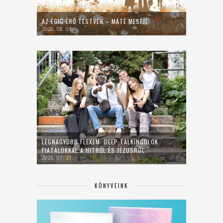
AZ ÉGIG ÉRŐ TESTVÉR – MÁTÉ MESÉJE
2026. 08. 01.
LEGNAGYOBB FLEXEM: DEEP TALKINGOLOK
FIATALOKKAL A HITRŐL ÉS JÉZUSRÓL
2026. 07. 31.
KÖNYVEINK