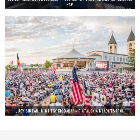
PAP
„ÚGY SÍRTAM, MINT EGY KISBABA” – FIATALOK A MLADIFESTRŐL