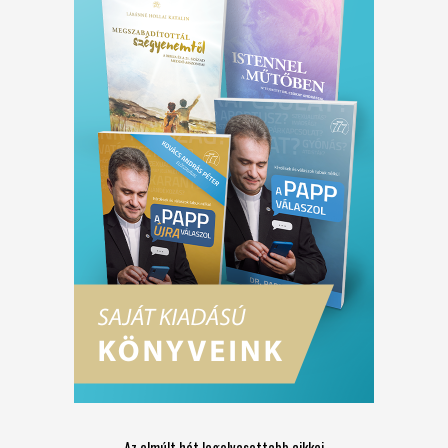
Az elmúlt hét legolvasottabb cikkei