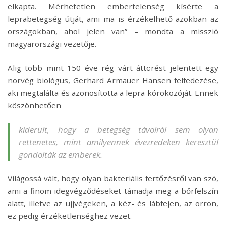
elkapta. Mérhetetlen embertelenség kísérte a
leprabetegség útját, ami ma is érzékelhető azokban az
országokban, ahol jelen van” – mondta a misszió
magyarországi vezetője.
Alig több mint 150 éve rég várt áttörést jelentett egy
norvég biológus, Gerhard Armauer Hansen felfedezése,
aki megtalálta és azonosította a lepra kórokozóját. Ennek
köszönhetően
kiderült, hogy a betegség távolról sem olyan
rettenetes, mint amilyennek évezredeken keresztül
gondolták az emberek.
Világossá vált, hogy olyan bakteriális fertőzésről van szó,
ami a finom idegvégződéseket támadja meg a bőrfelszín
alatt, illetve az ujjvégeken, a kéz- és lábfejen, az orron,
ez pedig érzéketlenséghez vezet.