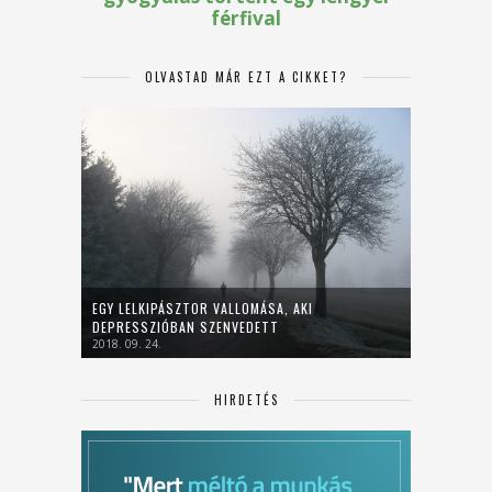
OLVASTAD MÁR EZT A CIKKET?
EGY LELKIPÁSZTOR VALLOMÁSA, AKI
DEPRESSZIÓBAN SZENVEDETT
2018. 09. 24.
HIRDETÉS