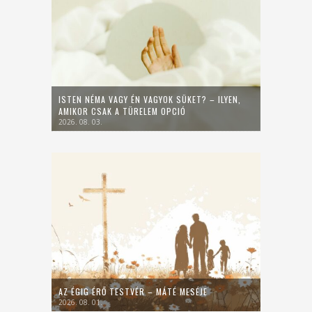
ISTEN NÉMA VAGY ÉN VAGYOK SÜKET? – ILYEN,
AMIKOR CSAK A TÜRELEM OPCIÓ
2026. 08. 03.
AZ ÉGIG ÉRŐ TESTVÉR – MÁTÉ MESÉJE
2026. 08. 01.