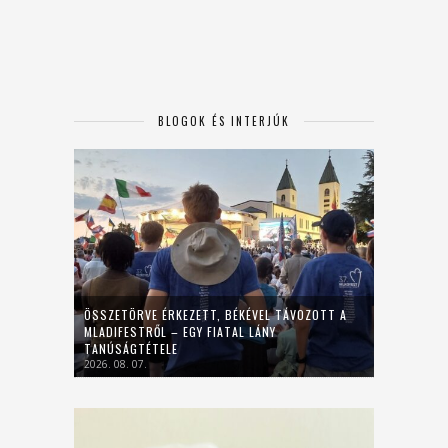
BLOGOK ÉS INTERJÚK
ÖSSZETÖRVE ÉRKEZETT, BÉKÉVEL TÁVOZOTT A
MLADIFESTRŐL – EGY FIATAL LÁNY
TANÚSÁGTÉTELE
2026. 08. 07.