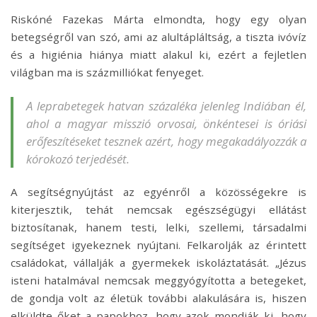
Riskóné Fazekas Márta elmondta, hogy egy olyan
betegségről van szó, ami az alultápláltság, a tiszta ivóvíz
és a higiénia hiánya miatt alakul ki, ezért a fejletlen
világban ma is százmilliókat fenyeget.
A leprabetegek hatvan százaléka jelenleg Indiában él,
ahol a magyar misszió orvosai, önkéntesei is óriási
erőfeszítéseket tesznek azért, hogy megakadályozzák a
kórokozó terjedését.
A segítségnyújtást az egyénről a közösségekre is
kiterjesztik, tehát nemcsak egészségügyi ellátást
biztosítanak, hanem testi, lelki, szellemi, társadalmi
segítséget igyekeznek nyújtani. Felkarolják az érintett
családokat, vállalják a gyermekek iskoláztatását. „Jézus
isteni hatalmával nemcsak meggyógyította a betegeket,
de gondja volt az életük további alakulására is, hiszen
elküldte őket a papokhoz, hogy azok mondják ki, hogy