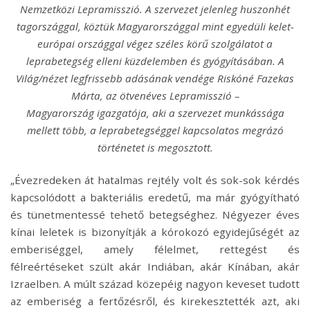
Nemzetközi Lepramisszió. A szervezet jelenleg huszonhét
tagországgal, köztük Magyarországgal mint egyedüli kelet-
európai országgal végez széles körű szolgálatot a
leprabetegség elleni küzdelemben és gyógyításában. A
Világ/nézet legfrissebb adásának vendége Riskóné Fazekas
Márta, az ötvenéves Lepramisszió –
Magyarország igazgatója, aki a szervezet munkássága
mellett több, a leprabetegséggel kapcsolatos megrázó
történetet is megosztott.
„Évezredeken át hatalmas rejtély volt és sok-sok kérdés
kapcsolódott a bakteriális eredetű, ma már gyógyítható
és tünetmentessé tehető betegséghez. Négyezer éves
kínai leletek is bizonyítják a kórokozó egyidejűségét az
emberiséggel, amely félelmet, rettegést és
félreértéseket szült akár Indiában, akár Kínában, akár
Izraelben. A múlt század közepéig nagyon keveset tudott
az emberiség a fertőzésről, és kirekesztették azt, aki