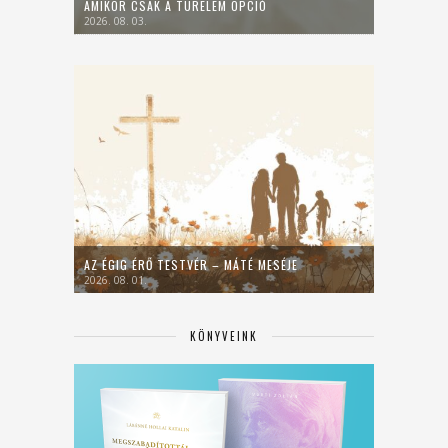
AMIKOR CSAK A TÜRELEM OPCIÓ
2026. 08. 03.
AZ ÉGIG ÉRŐ TESTVÉR – MÁTÉ MESÉJE
2026. 08. 01.
KÖNYVEINK