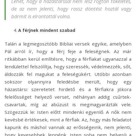
Lehet, hogy a házastárssal nem lesz rögtön tökéletes,
de az nem jelenti, hogy rossz döntést hoztál vagy
bármit is elrontottál volna.
A férjnek mindent szabad
Talán a legmegosztóbb Bibliai versek egyike, amelyben
Pál arról ír, hogy a férj feje a feleségnek. Az már
ritkábban kerül említésre, hogy a férfiakat ugyanazzal a
lendülettel felszólítja, hogy szeressék, védelmezzék, sőt,
áldozzák fel magukat a feleségükért. Utóbbi azonban
sokszor olyannyira feledésbe merült, hogy egy
házastársi szeretetet hirdető és a férfiakra jókora
felelősséget helyező verset, néhányan addig csűrtek-
csavartak, míg az abúzust is megmagyarázták vele.
Szögezzük le: Isten előtt mindenki egyenlő. A nők nem
kevésbé értékesek, mint a férfiak. Az, hogy más feladatot
kapunk és máshol vannak az erősségeink, nem jelenti,
hogy kevesebbek lennénk. Isten soha nem helyesli a