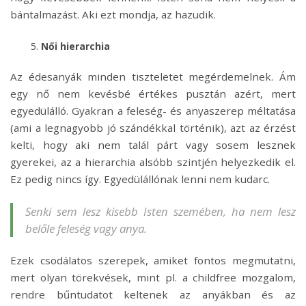
bántalmazást. Aki ezt mondja, az hazudik.
Női hierarchia
Az édesanyák minden tiszteletet megérdemelnek. Ám
egy nő nem kevésbé értékes pusztán azért, mert
egyedülálló. Gyakran a feleség- és anyaszerep méltatása
(ami a legnagyobb jó szándékkal történik), azt az érzést
kelti, hogy aki nem talál párt vagy sosem lesznek
gyerekei, az a hierarchia alsóbb szintjén helyezkedik el.
Ez pedig nincs így. Egyedülállónak lenni nem kudarc.
Senki sem lesz kisebb Isten szemében, ha nem lesz
belőle feleség vagy anya.
Ezek csodálatos szerepek, amiket fontos megmutatni,
mert olyan törekvések, mint pl. a childfree mozgalom,
rendre bűntudatot keltenek az anyákban és az