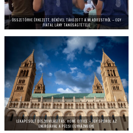
ÖSSZETÖRVE ÉRKEZETT, BÉKÉVEL TÁVOZOTT A MLADIFESTRŐL – EGY
FIATAL LÁNY TANÚSÁGTÉTELE
LEKAPCSOLT DÍSZKIVILÁGÍTÁS, HOME OFFICE – ÍGY SPÓROL AZ
ENERGIÁVAL A PÉCSI EGYHÁZMEGYE