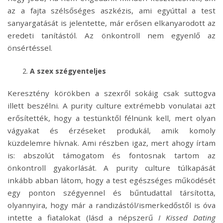
az a fajta szélsőséges aszkézis, ami egyúttal a test
sanyargatását is jelentette, már erősen elkanyarodott az
eredeti tanítástól. Az önkontroll nem egyenlő az
önsértéssel.
A szex szégyenteljes
Keresztény körökben a szexről sokáig csak suttogva
illett beszélni. A purity culture extrémebb vonulatai azt
erősítették, hogy a testünktől félnünk kell, mert olyan
vágyakat és érzéseket produkál, amik komoly
küzdelemre hívnak. Ami részben igaz, mert ahogy írtam
is: abszolút támogatom és fontosnak tartom az
önkontroll gyakorlását. A purity culture túlkapását
inkább abban látom, hogy a test egészséges működését
egy ponton szégyennel és bűntudattal társította,
olyannyira, hogy már a randizástól/ismerkedőstől is óva
intette a fiatalokat (lásd a népszerű
I Kissed Dating