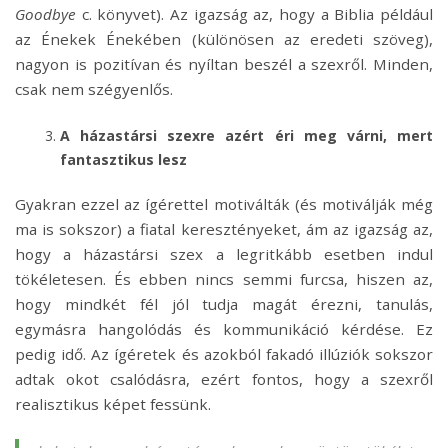
Goodbye
c. könyvet). Az igazság az, hogy a Biblia például
az Énekek Énekében (különösen az eredeti szöveg),
nagyon is pozitívan és nyíltan beszél a szexről. Minden,
csak nem szégyenlős.
A házastársi szexre azért éri meg várni, mert
fantasztikus lesz
Gyakran ezzel az ígérettel motiválták (és motiválják még
ma is sokszor) a fiatal keresztényeket, ám az igazság az,
hogy a házastársi szex a legritkább esetben indul
tökéletesen. És ebben nincs semmi furcsa, hiszen az,
hogy mindkét fél jól tudja magát érezni, tanulás,
egymásra hangolódás és kommunikáció kérdése. Ez
pedig idő. Az ígéretek és azokból fakadó illúziók sokszor
adtak okot csalódásra, ezért fontos, hogy a szexről
realisztikus képet fessünk.