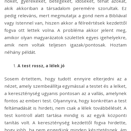
nőket, gyerekeket, betegeket, időseket, tehát azokat,
akik akkoriban a társadalom peremére szorultak. Ez
pedig releváns, mert megmutatja: a gond nem a Bibliával
vagy Istennel van, hiszen akkor a félreértések kezdettől
fogva ott lettek volna. A probléma akkor jelent meg,
amikor olyan magyarázatok születtek egyes igehelyekre,
amik nem voltak teljesen igazak/pontosak. Hoztam
néhány példát.
A test rossz, a lélek jó
Sosem értettem, hogy tudott ennyire elterjedni az a
nézet, amely szembeállítja egymással a testet és a lelket,
a kereszténység ugyanis pontosan az a vallás, amelynek
fontos az emberi test. Olyannyira, hogy konkrétan a test
feltámadását is hirdeti, nem csak a lélek továbbélését. A
test kontroll alatt tartása mindig is az egyik központi
tanítás volt. A kereszténység kezdettől fogva hirdette,
hogy jobb, ha nem engedünk minden késztetésnek, ám