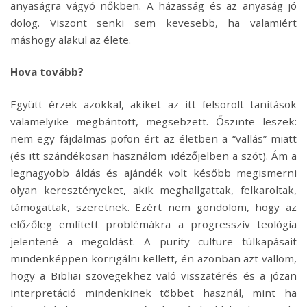
anyaságra vágyó nőkben. A házasság és az anyaság jó
dolog. Viszont senki sem kevesebb, ha valamiért
máshogy alakul az élete.
Hova tovább?
Együtt érzek azokkal, akiket az itt felsorolt tanítások
valamelyike megbántott, megsebzett. Őszinte leszek:
nem egy fájdalmas pofon ért az életben a “vallás” miatt
(és itt szándékosan használom idézőjelben a szót). Ám a
legnagyobb áldás és ajándék volt később megismerni
olyan keresztényeket, akik meghallgattak, felkaroltak,
támogattak, szeretnek. Ezért nem gondolom, hogy az
előzőleg említett problémákra a progresszív teológia
jelentené a megoldást. A purity culture túlkapásait
mindenképpen korrigálni kellett, én azonban azt vallom,
hogy a Bibliai szövegekhez való visszatérés és a józan
interpretáció mindenkinek többet használ, mint ha