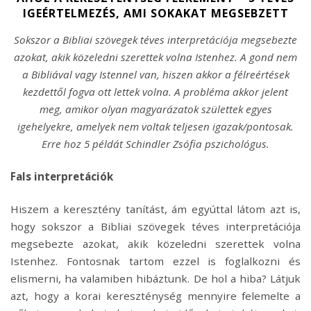
IGEÉRTELMEZÉS, AMI SOKAKAT MEGSEBZETT
Sokszor a Bibliai szövegek téves interpretációja megsebezte
azokat, akik közeledni szerettek volna Istenhez. A gond nem
a Bibliával vagy Istennel van, hiszen akkor a félreértések
kezdettől fogva ott lettek volna. A probléma akkor jelent
meg, amikor olyan magyarázatok születtek egyes
igehelyekre, amelyek nem voltak teljesen igazak/pontosak.
Erre hoz 5 példát Schindler Zsófia pszichológus.
Fals interpretációk
Hiszem a keresztény tanítást, ám egyúttal látom azt is,
hogy sokszor a Bibliai szövegek téves interpretációja
megsebezte azokat, akik közeledni szerettek volna
Istenhez. Fontosnak tartom ezzel is foglalkozni és
elismerni, ha valamiben hibáztunk. De hol a hiba? Látjuk
azt, hogy a korai kereszténység mennyire felemelte a