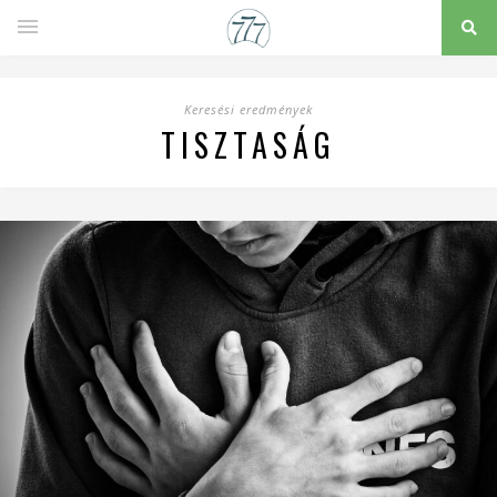
Keresési eredmények
TISZTASÁG