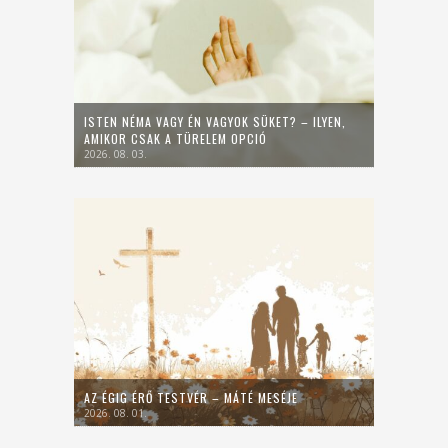
ISTEN NÉMA VAGY ÉN VAGYOK SÜKET? – ILYEN,
AMIKOR CSAK A TÜRELEM OPCIÓ
2026. 08. 03.
AZ ÉGIG ÉRŐ TESTVÉR – MÁTÉ MESÉJE
2026. 08. 01.